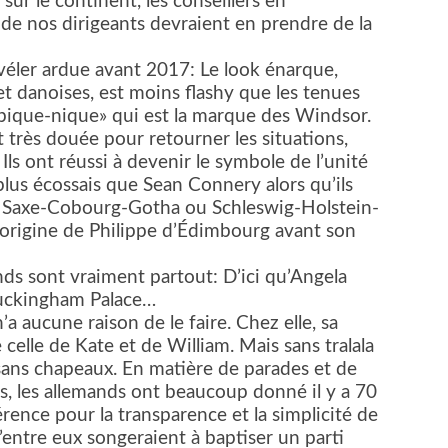
ur le continent, les conseillers en
de nos dirigeants devraient en prendre de la
véler ardue avant 2017: Le look énarque,
t danoises, est moins flashy que les tenues
 pique-nique» qui est la marque des Windsor.
t très douée pour retourner les situations,
Ils ont réussi à devenir le symbole de l’unité
plus écossais que Sean Connery alors qu’ils
us Saxe-Cobourg-Gotha ou Schleswig-Holstein-
origine de Philippe d’Édimbourg avant son
s sont vraiment partout: D’ici qu’Angela
 Buckingham Palace…
a aucune raison de le faire. Chez elle, sa
celle de Kate et de William. Mais sans tralala
 sans chapeaux. En matière de parades et de
s, les allemands ont beaucoup donné il y a 70
érence pour la transparence et la simplicité de
’entre eux songeraient à baptiser un parti