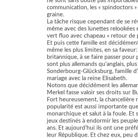
ne sont sans doute pas importables s
communication, les « spindoctors » 
graine.
La tâche risque cependant de se ré
même avec des lunettes relookées e
vert fluo avec chapeau « retour de
Et puis cette famille est décidémen
même les plus limites, en sa faveur: 
britannique, à se faire passer pour 
sont plus allemands qu’anglais, pl
Sonderbourg-Glücksburg, famille d’
mariage avec la reine Elisabeth.
Notons que décidément les allemand
Merkel fasse valoir ses droits sur
Fort heureusement, la chancelière n’
popularité est aussi importante que 
monarchique et salut à la foule. Et
jeux destinés à endormir les peuple
ans. Et aujourd’hui ils ont une préf
leur République. Et chez eux, peu d