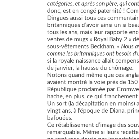
catégories, et après son père, qui cont
donc, est en congé paternité ! Com
Dingues aussi tous ces commentaire
britanniques d’avoir ainsi un si bea
tous les ans, mais leur rapporte en
ventes de mugs « Royal Baby 2 » dét
sous-vêtements Beckham. «
Nous av
comme les britanniques ont besoin d’u
si la royale naissance allait compens
de janvier, la hausse du chômage.
Notons quand même que ces anglais
avaient montré la voie près de 150
République proclamée par Cromwell a
hache, en plus, ce qui franchement
Un sort (la décapitation en moins) a
vingt ans, à l’époque de Diana, pri
bafouées.
Ce rétablissement d’image des souve
remarquable. Même si leurs recettes