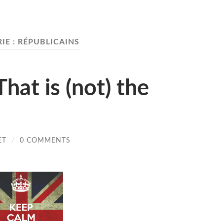
IE :
RÉPUBLICAINS
That is (not) the
ET
/
0 COMMENTS