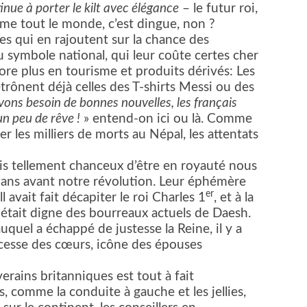
inue à porter le kilt avec élégance
– le futur roi,
me tout le monde, c’est dingue, non ?
s qui en rajoutent sur la chance des
u symbole national, qui leur coûte certes cher
core plus en tourisme et produits dérivés: Les
rônent déjà celles des T-shirts Messi ou des
ons besoin de bonnes nouvelles, les français
n peu de rêve !
» entend-on ici ou là. Comme
er les milliers de morts au Népal, les attentats
 tellement chanceux d’être en royauté nous
 ans avant notre révolution. Leur éphémère
er
vait fait décapiter le roi Charles 1
, et à la
 était digne des bourreaux actuels de Daesh.
uquel a échappé de justesse la Reine, il y a
ncesse des cœurs, icône des épouses
rains britanniques est tout à fait
, comme la conduite à gauche et les jellies,