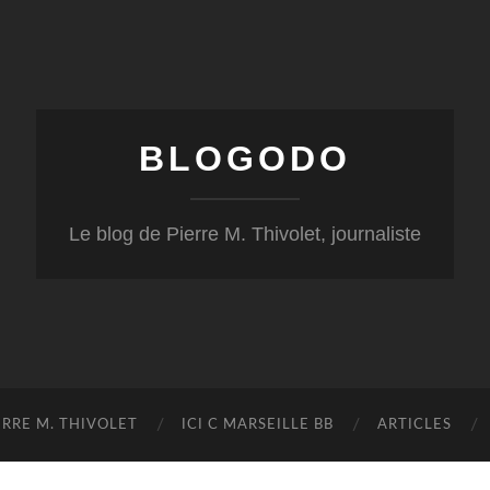
BLOGODO
Le blog de Pierre M. Thivolet, journaliste
RRE M. THIVOLET
ICI C MARSEILLE BB
ARTICLES