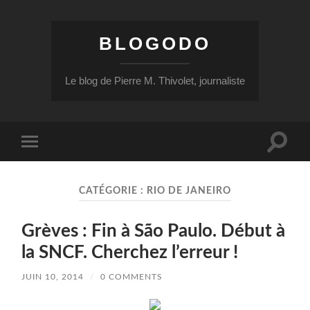
BLOGODO
Le blog de Pierre M. Thivolet, journaliste
Toggle
Toggle
search
mobile
field
menu
CATÉGORIE :
RIO DE JANEIRO
Grèves : Fin à São Paulo. Début à
la SNCF. Cherchez l’erreur !
JUIN 10, 2014
/
0 COMMENTS