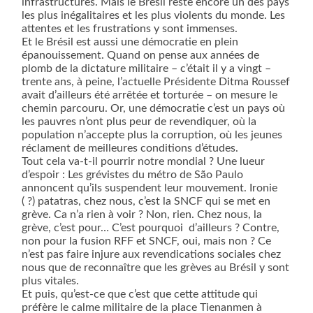
infrastructures. Mais le Brésil reste encore un des pays
les plus inégalitaires et les plus violents du monde. Les
attentes et les frustrations y sont immenses.
Et le Brésil est aussi une démocratie en plein
épanouissement. Quand on pense aux années de
plomb de la dictature militaire – c’était il y a vingt –
trente ans, à peine, l’actuelle Présidente Ditma Roussef
avait d’ailleurs été arrêtée et torturée – on mesure le
chemin parcouru. Or, une démocratie c’est un pays où
les pauvres n’ont plus peur de revendiquer, où la
population n’accepte plus la corruption, où les jeunes
réclament de meilleures conditions d’études.
Tout cela va-t-il pourrir notre mondial ? Une lueur
d’espoir : Les grévistes du métro de São Paulo
annoncent qu’ils suspendent leur mouvement. Ironie
( ?) patatras, chez nous, c’est la SNCF qui se met en
grève. Ca n’a rien à voir ? Non, rien. Chez nous, la
grève, c’est pour… C’est pourquoi d’ailleurs ? Contre,
non pour la fusion RFF et SNCF, oui, mais non ? Ce
n’est pas faire injure aux revendications sociales chez
nous que de reconnaître que les grèves au Brésil y sont
plus vitales.
Et puis, qu’est-ce que c’est que cette attitude qui
préfère le calme militaire de la place Tienanmen à