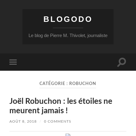
BLOGODO
Le blog de Pierre M. Thivolet, journaliste
Toggle
Toggle
search
mobile
field
menu
CATÉGORIE :
ROBUCHON
Joël Robuchon : les étoiles ne
meurent jamais !
AOÛT 8, 2018
/
0 COMMENTS