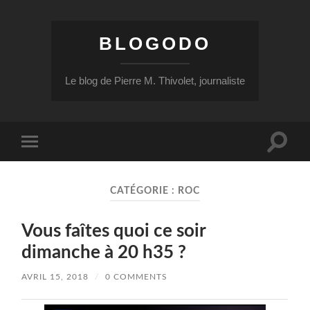
BLOGODO
Le blog de Pierre M. Thivolet, journaliste
Toggle
Toggle
search
mobile
field
menu
CATÉGORIE :
ROC
Vous faîtes quoi ce soir
dimanche à 20 h35 ?
AVRIL 15, 2018
/
0 COMMENTS