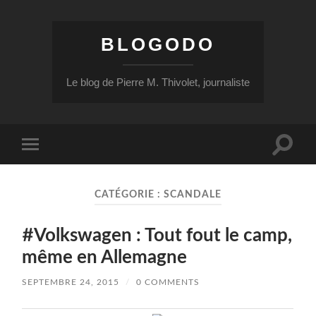
BLOGODO
Le blog de Pierre M. Thivolet, journaliste
Toggle
Toggle
search
mobile
field
menu
CATÉGORIE :
SCANDALE
#Volkswagen : Tout fout le camp,
même en Allemagne
SEPTEMBRE 24, 2015
/
0 COMMENTS