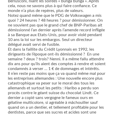
Berlusconi, niant les soirées « bunga bunga ». Après
cela, nous ne savons plus à qui faire confiance. Ce
monde n’a plus de repères, plus de valeurs.
Notez quand même que le PDG de Volkswagen a mis
quoi ? 24 heures ? 48 heures ? pour démissionner. On
ne souvient pas que le grand chef de BNP-Paribas ait
démissionné l’an dernier après l’amende record infligée
à sa Banque aux Etats-Unis, pour avoir violé pendant
10 ans la loi sur les embargos. Seul un directeur
délégué avait servi de fusible.
Et dans la faillite du Crédit Lyonnais en 1992, les
dirigeants de l’époque ont-ils démissionné ?
En une
semaine ? deux ? trois? Nenni. Il a même fallu attendre
dix ans pour qu’ils aient des comptes à rendre et soient
condamnés à verser … 1 € de dommages et intérêts.
Il n’en reste pas moins que ça va quand même mal pour
les entreprises allemandes : Une nouvelle encore plus
catastrophique va peser sur le moral des tous les
allemands et surtout les petits : Haribo a perdu son
procès contre le géant suisse du chocolat Lindt. Ce
dernier a copié sans vergogne le fameux ours en
gélatine multicolore, si agréable à mâchouiller sauf
quand on a un dentier, et tellement profitable pour les
dentistes, parce que ses sucres et acides sont une