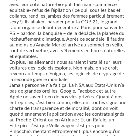
avec leur côté nature-bio-pull fait main-commerce
équitable- refus de l’épilation ( ce qui, sous les bas et
collants, rend les jambes des femmes particulièrement
sexy !), ils allaient parader pour la COB 21, le grand
raout organisé début décembre à Paris pour sauver le
PS – pardon, la banquise – de la débâcle, la planète du
réchauffement climatique. Après ce scandale, il faudra
au moins qu’Angela Merkel arrive au sommet en vélib,
tout de vert vêtue, avec vêtements en fibres naturelles
et équitables.
En plus, les allemands nous auraient installé sur leurs
voitures des logiciels espions. Non mais, on se croit
revenu au temps d’Enigma, les logiciels de cryptage de
la seconde guerre mondiale.
Jamais personne n’a fait ça. La NSA aux Etats-Unis n’a
pas de grandes oreilles. Google, Facebook et autre
Apple ne savent rien de nos vies privées. Quant à nos
entreprises, c’est bien connu, elles ont toutes signé une
charte de transparence et de moralité, dont on voit
quotidiennement l’application avec les contrats signés
au Proche-Orient ou en Afrique : Et un Rafale, un !
Et le pire c’est que Volkswagen s’est pris pour
Pinocchio, mentant effrontément, plus encore qu’un