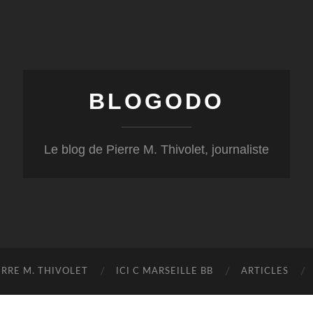
BLOGODO
Le blog de Pierre M. Thivolet, journaliste
RRE M. THIVOLET
ICI C MARSEILLE BB
ARTICLES