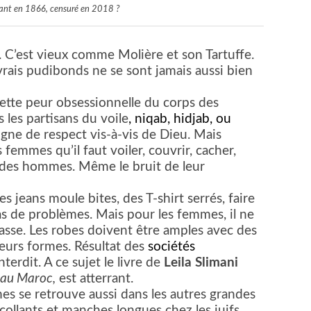
ant en 1866, censuré en 2018 ?
. C’est vieux comme Molière et son Tartuffe.
 vrais pudibonds ne se sont jamais aussi bien
cette peur obsessionnelle du corps des
les partisans du voile
, niqab, hidjab, ou
 signe de respect vis-à-vis de Dieu. Mais
femmes qu’il faut voiler, couvrir, cacher,
ir des hommes. Même le bruit de leur
jeans moule bites, des T-shirt serrés, faire
pas de problèmes. Mais pour les femmes, il ne
sse. Les robes doivent être amples avec des
leurs formes. Résultat des
sociétés
terdit. A ce sujet le livre de
Leila Slimani
e au Maroc,
est atterrant.
s se retrouve aussi dans les autres grandes
collants et manches longues chez les juifs