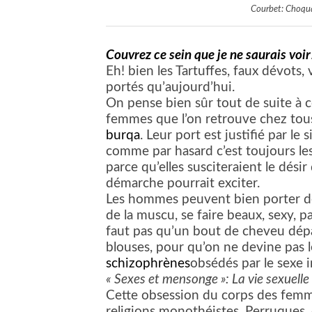
Courbet: Choqu
Couvrez ce sein que je ne saurais voir
Eh! bien les Tartuffes, faux dévots,
portés qu’aujourd’hui.
On pense bien sûr tout de suite à 
femmes que l’on retrouve chez tous 
burqa
. Leur port est justifié par le
comme par hasard c’est toujours les 
parce qu’elles susciteraient le dés
démarche pourrait exciter.
Les hommes peuvent bien porter des 
de la muscu, se faire beaux, sexy, 
faut pas qu’un bout de cheveu dépa
blouses, pour qu’on ne devine pas 
schizophrènes
obsédés par le sexe in
« Sexes et mensonge »: La vie sexuell
Cette obsession du corps des femme
religions monothéistes. Perruques, 