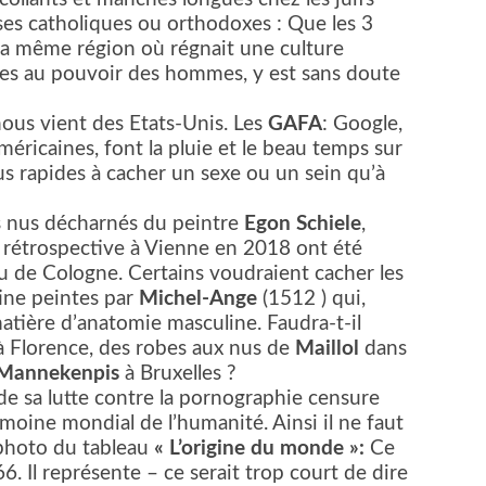
uses catholiques ou orthodoxes : Que les 3
 la même région où régnait une culture
mes au pouvoir des hommes, y est sans doute
nous vient des Etats-Unis. Les
GAFA
: Google,
ricaines, font la pluie et le beau temps sur
s rapides à cacher un sexe ou un sein qu’à
 des nus décharnés du peintre
Egon Schiele
,
a rétrospective à Vienne en 2018 ont été
u de Cologne. Certains voudraient cacher les
tine peintes par
Michel-Ange
(1512 ) qui,
atière d’anatomie masculine. Faudra-t-il
 à Florence, des robes aux nus de
Maillol
dans
Mannekenpis
à Bruxelles ?
de sa lutte contre la pornographie censure
moine mondial de l’humanité. Ainsi il ne faut
 photo du tableau
« L’origine du monde »:
Ce
. Il représente – ce serait trop court de dire