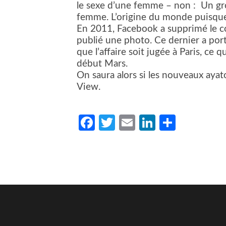
le sexe d’une femme – non :
Un gro
femme. L’origine du monde puisque 
En 2011, Facebook a supprimé le co
publié une photo. Ce dernier a porté
que l’affaire soit jugée à Paris, ce q
début Mars.
On saura alors si les nouveaux aya
View.
Facebook
Twitter
Email
LinkedIn
Partag