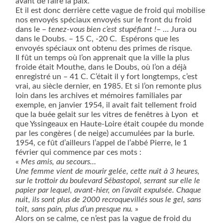
avant de faire la paix.
Et il est donc derrière cette vague de froid qui mobilise
nos envoyés spéciaux envoyés sur le front du froid
dans le –
tenez-vous bien c’est stupéfiant !
– … Jura ou
dans le Doubs. – 15 C, -20 C.
Espérons que les
envoyés spéciaux ont obtenu des primes de risque.
Il fût un temps où l’on apprenait que la ville la plus
froide était Mouthe, dans le Doubs, où l’on a déjà
enregistré un – 41 C. C’était il y fort longtemps, c’est
vrai, au siècle dernier, en 1985. Et si l’on remonte plus
loin dans les archives et mémoires familiales par
exemple, en janvier 1954, il avait fait tellement froid
que la buée gelait sur les vitres de fenêtres à Lyon
et
que Yssingeaux en Haute-Loire était coupée du monde
par les congères ( de neige) accumulées par la burle.
1954, ce fût d’ailleurs l’appel de l’abbé Pierre, le 1
février qui commence par ces mots :
«
Mes amis, au secours…
Une femme vient de mourir gelée, cette nuit à 3 heures,
sur le trottoir du boulevard Sébastopol, serrant sur elle le
papier par lequel, avant-hier, on l’avait expulsée. Chaque
nuit, ils sont plus de 2000 recroquevillés sous le gel, sans
toit, sans pain, plus d’un presque nu.
»
Alors on se calme, ce n’est pas la vague de froid du