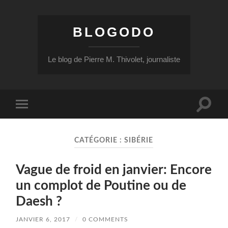
BLOGODO
Le blog de Pierre M. Thivolet, journaliste
Toggle
Toggle
search
mobile
field
menu
CATÉGORIE :
SIBÉRIE
Vague de froid en janvier: Encore
un complot de Poutine ou de
Daesh ?
JANVIER 6, 2017
/
0 COMMENTS