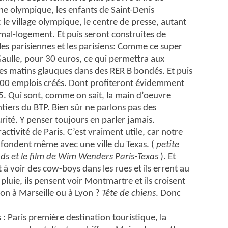
ine olympique, les enfants de Saint-Denis
e village olympique, le centre de presse, autant
mal-logement. Et puis seront construites de
 les parisiennes et les parisiens: Comme ce super
Gaulle, pour 30 euros, ce qui permettra aux
les matins glauques dans des RER B bondés. Et puis
000 emplois créés. Dont profiteront évidemment
 5. Qui sont, comme on sait, la main d’oeuvre
ntiers du BTP. Bien sûr ne parlons pas des
rité. Y penser toujours en parler jamais.
ractivité de Paris. C’est vraiment utile, car notre
onfondent même avec une ville du Texas. (
petite
ds et le film de Wim Wenders Paris-Texas
). Et
t à voir des cow-boys dans les rues et ils errent au
pluie, ils pensent voir Montmartre et ils croisent
on à Marseille ou à Lyon ?
Tête de chiens
. Donc
s : Paris première destination touristique, la