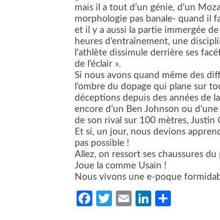
mais il a tout d’un génie, d’un Moz
morphologie pas banale- quand il fai
et il y a aussi la partie immergée d
heures d’entraînement, une disciplin
l’athlète dissimule derrière ses facé
de l’éclair ».
Si nous avons quand même des difficu
l’ombre du dopage qui plane sur tou
déceptions depuis des années de l
encore d’un Ben Johnson ou d’une 
de son rival sur 100 mètres, Justin 
Et si, un jour, nous devions appren
pas possible !
Allez, on ressort ses chaussures du 
Joue la comme Usain !
Nous vivons une e-poque formidab
Facebook
Twitter
Email
LinkedIn
Partag