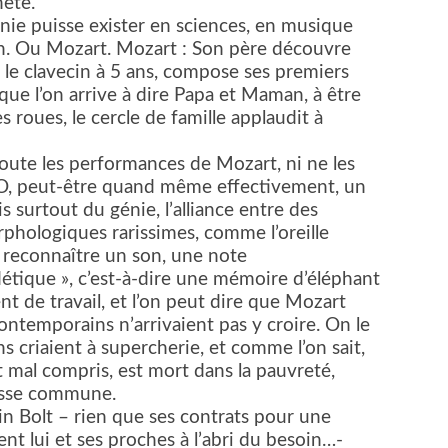
nête.
ie puisse exister en sciences, en musique
ein. Ou Mozart. Mozart : Son père découvre
d le clavecin à 5 ans, compose ses premiers
que l’on arrive à dire Papa et Maman, à être
s roues, le cercle de famille applaudit à
ute les performances de Mozart, ni ne les
’EPO, peut-être quand même effectivement, un
 surtout du génie, l’alliance entre des
orphologiques rarissimes, comme l’oreille
 à reconnaître un son, une note
tique », c’est-à-dire une mémoire d’éléphant
de travail, et l’on peut dire que Mozart
 contemporains n’arrivaient pas y croire. On le
ins criaient à supercherie, et comme l’on sait,
 mal compris, est mort dans la pauvreté,
osse commune.
in Bolt – rien que ses contrats pour une
t lui et ses proches à l’abri du besoin…-