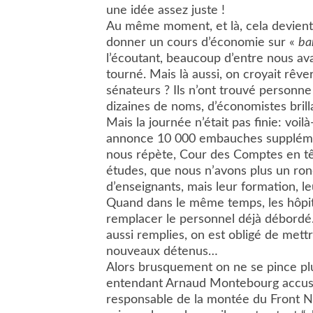
une idée assez juste !
Au même moment, et là, cela devient s
donner un cours d’économie sur «
ba
l’écoutant, beaucoup d’entre nous avaie
tourné. Mais là aussi, on croyait rêv
sénateurs ? Ils n’ont trouvé personne
dizaines de noms, d’économistes bril
Mais la journée n’était pas finie: voil
annonce 10 000 embauches supplémen
nous répète, Cour des Comptes en tête
études, que nous n’avons plus un ro
d’enseignants, mais leur formation, l
Quand dans le même temps, les hôpit
remplacer le personnel déjà débordé. 
aussi remplies, on est obligé de mettr
nouveaux détenus…
Alors brusquement on ne se pince plu
entendant Arnaud Montebourg accuse
responsable de la montée du Front Nat