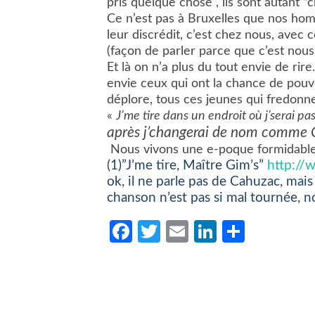
pris quelque chose , ils sont autant “
Ce n’est pas à Bruxelles que nos hom
leur discrédit, c’est chez nous, avec 
(façon de parler parce que c’est nous
Et là on n’a plus du tout envie de rire
envie ceux qui ont la chance de pouvo
déplore, tous ces jeunes qui fredonne
«
J’me tire dans un endroit où j’serai pa
après j’changerai de nom comme 
Nous vivons une e-poque formi
(1)”J’me tire, Maître Gim’s”
http:/
ok, il ne parle pas de Cahuzac, mais 
chanson n’est pas si mal tournée, n
Facebook
Twitter
Email
LinkedIn
Partag