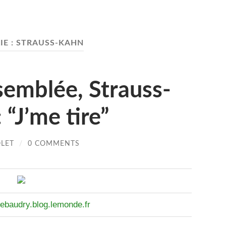
IE :
STRAUSS-KAHN
semblée, Strauss-
“J’me tire”
OLET
/
0 COMMENTS
ebaudry.blog.lemonde.fr