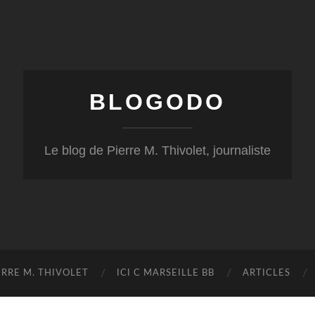
BLOGODO
Le blog de Pierre M. Thivolet, journaliste
RRE M. THIVOLET
ICI C MARSEILLE BB
ARTICLES