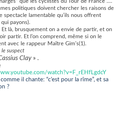
chargés” que les cyclistes du Tour de France ….
mes politiques doivent chercher les raisons de
ce spectacle lamentable qu’ils nous offrent
 qui payons).
. Et là, brusquement on a envie de partir, et on
ir partir. Et l’on comprend, même si on le
nt avec le rappeur Maître Gim’s(1).
s le suspect
Cassius Clay
» .
dable
/www.youtube.com/watch?v=F_rEHfLgdcY
comme il chante: “c’est pour la rîme”, et sa
on ?
er