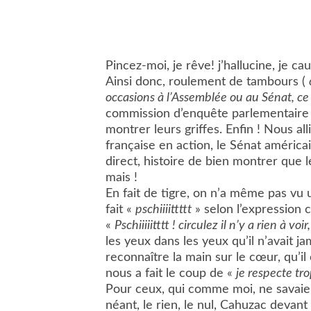
Pincez-moi, je rêve! j’hallucine, je
Ainsi donc, roulement de tambours (
occasions à l’Assemblée ou au Sénat, ce 
commission d’enquête parlementaire e
montrer leurs griffes. Enfin ! Nous al
française en action, le Sénat américain
direct, histoire de bien montrer que 
mais !
En fait de tigre, on n’a même pas vu 
fait «
pschiiiittttt
» selon l’expression 
«
Pschiiiiitttt ! circulez il n’y a rien à vo
les yeux dans les yeux qu’il n’avait 
reconnaître la main sur le cœur, qu’il 
nous a fait le coup de «
je respecte tro
Pour ceux, qui comme moi, ne savaient
néant, le rien, le nul, Cahuzac devan