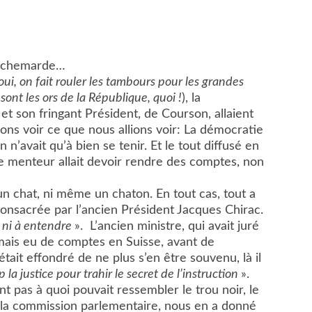
 cauchemarde…
oui, on fait rouler les tambours pour les grandes
sont les ors de la République, quoi !
), la
t son fringant Président, de Courson, allaient
lions voir ce que nous allions voir: La démocratie
 n’avait qu’à bien se tenir. Et le tout diffusé en
le menteur allait devoir rendre des comptes, non
un chat, ni même un chaton. En tout cas, tout a
consacrée par l’ancien Président Jacques Chirac.
ir, ni à entendre
». L’ancien ministre, qui avait juré
jamais eu de comptes en Suisse, avant de
était effondré de ne plus s’en être souvenu, là il
p la justice pour trahir le secret de l’instruction
».
 pas à quoi pouvait ressembler le trou noir, le
t la commission parlementaire, nous en a donné