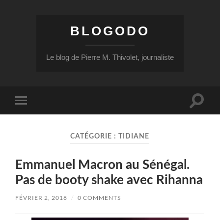
BLOGODO
Le blog de Pierre M. Thivolet, journaliste
Toggle
Toggle
search
mobile
field
menu
CATÉGORIE :
TIDIANE
Emmanuel Macron au Sénégal.
Pas de booty shake avec Rihanna
FÉVRIER 2, 2018
/
0 COMMENTS