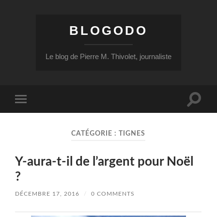
BLOGODO
Le blog de Pierre M. Thivolet, journaliste
Toggle
Toggle
search
mobile
field
menu
CATÉGORIE :
TIGNES
Y-aura-t-il de l’argent pour Noël
?
DÉCEMBRE 17, 2016
/
0 COMMENTS