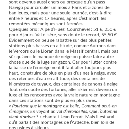
sont devenus aussi chers ou presque qu’un pass
Navigo pour circuler un mois à Paris et 5 zones de
banlieues, mais pour une seule journée, c’est-à-dire
entre 9 heures et 17 heures, après c’est mort, les
remontées mécaniques sont fermées.
Quelques prix : Alpe d’Huez, Courchevel : 51 €, 250 €
pour 6 jours, Val d’Isère, sans doute le record, 55,50 €.
Evidemment on peu se rabattre sur des plus petites
stations plus basses en altitude, comme Autrans dans
le Vercors ou le Lioran dans le Massif central, mais pas
sûr qu’avec le manque de neige on puisse faire autre
chose que de la luge sur gazon. Car pour lutter contre
la baisse de l’enneigement il faut aller toujours plus
haut, construire de plus en plus d’usines à neige, avec
des retenues d’eau en altitude, des centaines de
kilomètres de tuyaux, des centaines de canons à neige.
Tout cela coûte des fortunes, aller skier est devenu un
luxe et les rencontres avec la vraie nature en montagne
dans ces stations sont de plus en plus rares.
«
Pourtant que la montagne est belle, Comment peut-on
s’imaginer, En voyant un vol d’hirondelles, Que l’automne
vient d’arriver ?
» chantait Jean Ferrat. Mais il est vrai
qu’il parlait des montagnes de l’Ardèche, bien loin de
nos usines à skieurs.