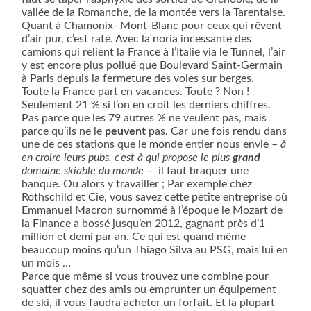
vallée de la Romanche, de la montée vers la Tarentaise.
Quant à Chamonix- Mont-Blanc pour ceux qui rêvent
d’air pur, c’est raté. Avec la noria incessante des
camions qui relient la France à l’Italie via le Tunnel, l’air
y est encore plus pollué que Boulevard Saint-Germain
à Paris depuis la fermeture des voies sur berges.
Toute la France part en vacances. Toute ? Non !
Seulement 21 % si l’on en croit les derniers chiffres.
Pas parce que les 79 autres % ne veulent pas, mais
parce qu’ils ne le
peuvent
pas. Car une fois rendu dans
une de ces stations que le monde entier nous envie –
à
en croire leurs pubs, c’est à qui propose le plus
grand
domaine skiable du monde
–
il faut braquer une
banque. Ou alors y travailler ; Par exemple chez
Rothschild et Cie, vous savez cette petite entreprise où
Emmanuel Macron surnommé à l’époque le Mozart de
la Finance a bossé jusqu’en 2012, gagnant près d’1
million et demi par an. Ce qui est quand même
beaucoup moins qu’un Thiago Silva au PSG, mais lui en
un mois …
Parce que même si vous trouvez une combine pour
squatter chez des amis ou emprunter un équipement
de ski, il vous faudra acheter un forfait. Et la plupart