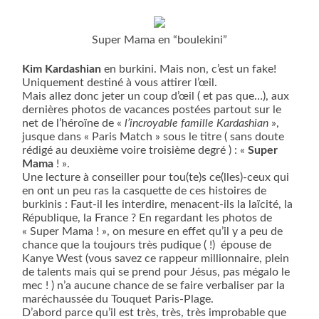
Super Mama en “boulekini”
Kim Kardashian
en burkini. Mais non, c’est un fake!
Uniquement destiné à vous attirer l’œil.
Mais allez donc jeter un coup d’œil ( et pas que…), aux
dernières photos de vacances postées partout sur le
net de l’héroïne de «
l’incroyable famille Kardashian
»,
jusque dans « Paris Match » sous le titre ( sans doute
rédigé au deuxième voire troisième degré ) : «
Super
Mama
! ».
Une lecture à conseiller pour tou(te)s ce(lles)-ceux qui
en ont un peu ras la casquette de ces histoires de
burkinis : Faut-il les interdire, menacent-ils la laïcité, la
République, la France ? En regardant les photos de
« Super Mama ! », on mesure en effet qu’il y a peu de
chance que la toujours très pudique ( !)
épouse de
Kanye West (vous savez ce rappeur millionnaire, plein
de talents mais qui se prend pour Jésus, pas mégalo le
mec ! ) n’a aucune chance de se faire verbaliser par la
maréchaussée du Touquet Paris-Plage.
D’abord parce qu’il est très, très, très improbable que