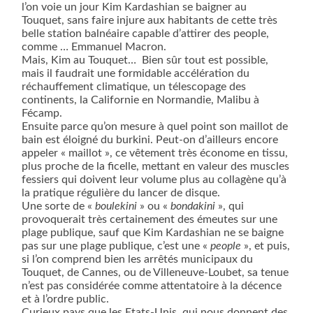
l’on voie un jour Kim Kardashian se baigner au
Touquet, sans faire injure aux habitants de cette très
belle station balnéaire capable d’attirer des people,
comme … Emmanuel Macron.
Mais, Kim au Touquet…
Bien sûr tout est possible,
mais il faudrait une formidable accélération du
réchauffement climatique, un télescopage des
continents, la Californie en Normandie, Malibu à
Fécamp.
Ensuite parce qu’on mesure à quel point son maillot de
bain est éloigné du burkini. Peut-on d’ailleurs encore
appeler « maillot », ce vêtement très économe en tissu,
plus proche de la ficelle, mettant en valeur des muscles
fessiers qui doivent leur volume plus au collagène qu’à
la pratique régulière du lancer de disque.
Une sorte de «
boulekini
» ou «
bondakini
», qui
provoquerait très certainement des émeutes sur une
plage publique, sauf que Kim Kardashian ne se baigne
pas sur une plage publique, c’est une «
people
», et puis,
si l’on comprend bien les arrêtés municipaux du
Touquet, de Cannes, ou de Villeneuve-Loubet, sa tenue
n’est pas considérée comme attentatoire à la décence
et à l’ordre public.
Curieux pays que les Etats-Unis, qui nous donnent des