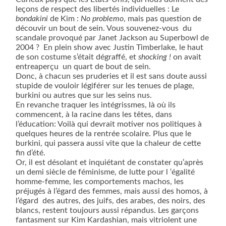
leçons de respect des libertés individuelles : Le
bondakini
de Kim :
No problemo
, mais pas question de
découvir un bout de sein. Vous souvenez-vous du
scandale provoqué par Janet Jackson au Superbowl de
2004 ?
En plein show avec Justin Timberlake, le haut
de son costume s’était dégraffé, et
shocking !
on avait
entreaperçu
un quart de bout de sein.
Donc, à chacun ses pruderies et il est sans doute aussi
stupide de vouloir légiférer sur les tenues de plage,
burkini ou autres que sur les seins nus.
En revanche traquer les intégrissmes, là où ils
commencent, à la racine dans les têtes, dans
l’éducation: Voilà qui devrait motiver nos politiques à
quelques heures de la rentrée scolaire. Plus que le
burkini, qui passera aussi vite que la chaleur de cette
fin d’été.
Or, il est désolant et inquiétant de constater qu’après
un demi siècle de féminisme, de lutte pour l ‘égalité
homme-femme, les comportements machos, les
préjugés à l’égard des femmes, mais aussi des homos, à
l’égard
des autres, des juifs, des arabes, des noirs, des
blancs, restent toujours aussi répandus. Les garçons
fantasment sur Kim Kardashian, mais vitriolent une