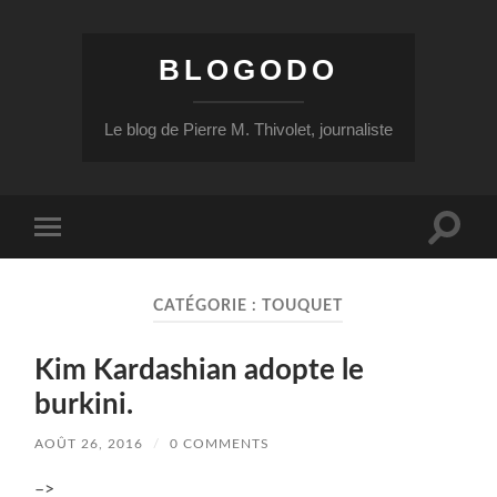
BLOGODO
Le blog de Pierre M. Thivolet, journaliste
Toggle
Toggle
search
mobile
field
menu
CATÉGORIE :
TOUQUET
Kim Kardashian adopte le
burkini.
AOÛT 26, 2016
/
0 COMMENTS
–>