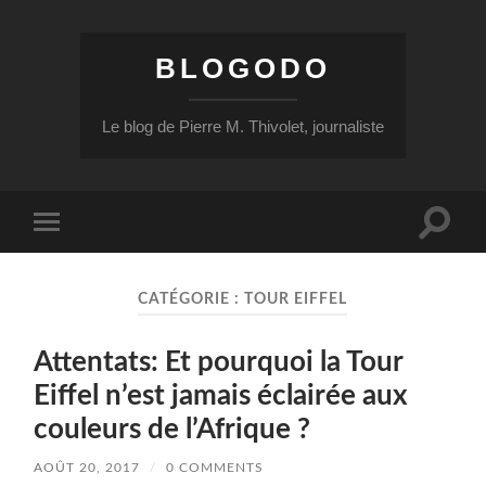
BLOGODO
Le blog de Pierre M. Thivolet, journaliste
Toggle
Toggle
search
mobile
field
menu
CATÉGORIE :
TOUR EIFFEL
Attentats: Et pourquoi la Tour
Eiffel n’est jamais éclairée aux
couleurs de l’Afrique ?
AOÛT 20, 2017
/
0 COMMENTS