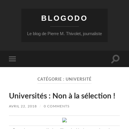
BLOGODO
Le blog de Pierre M. Thivolet, journaliste
Toggle
Toggle
search
mobile
field
menu
CATÉGORIE :
UNIVERSITÉ
Universités : Non à la sélection !
AVRIL 22, 2018
/
0 COMMENTS