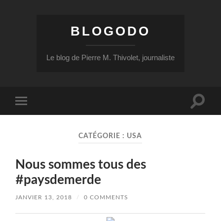
BLOGODO
Le blog de Pierre M. Thivolet, journaliste
Toggle
Toggle
search
mobile
field
menu
CATÉGORIE :
USA
Nous sommes tous des
#paysdemerde
JANVIER 13, 2018
/
0 COMMENTS