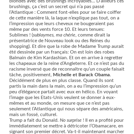
blondes avec des brushings incroyables… D’ailleurs ces
brushings, ça c’est un secret qui n’a pas passé
l’Atlantique : Comment font-elles pour se faire coiffer
de cette manière là, la laque n’explique pas tout, on a
l’impression que leurs cheveux ne bougeraient pas
même par des vents force 10. Et leurs tenues:
Sublimes ! (
sublaymes, ma chérie
, comme dirait la
présentatrice de Nouveau look ou des Reines du
shopping). Et dire que la robe de Madame Trump aurait
été dessinée par un français: On est loin des robes
Balmain de Kim Kardashian. Et on en arrive à regretter
les chapeaux de la reine d’Angleterre. Et ce n’est pas du
racisme inversé que de reconnaître qu’un couple faisait
tâche, positivement,
Michelle et Barack Obama
.
Décidément de plus en plus classe. Quand ils sont
partis la main dans la main, on a eu l’impression qu’un
peu d’élégance partait avec eux en hélico. En voyant
l’image que les Etats-Unis veulent se donner à eux-
mêmes et au monde, on mesure que ce n’est pas
seulement l’Atlantique qui nous sépare des américains,
mais un fossé, culturel.
Trump a fait du Donald.
No surprise
! Il en a profité pour
immédiatement se mettre à détricoter l’Obamacare, en
signant son premier décret. Va-t-il maintenant marcher