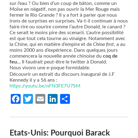
sur l’eau ? Ou bien d’un coup de bâton, comme un
Moïse en négatif, non pas ouvrir la Mer Rouge mais
fermer le Rio Grande ? Il y a fort à parier que nous
irons de surprises en surprises. Va-t-il continuer à nous
faire rire ou sourire comme l’autre Donald, le canard ?
Ce serait le moins pire des scenarii. L’autre possibilité
est que tout cela tourne au vinaigre. Notamment avec
la Chine, qui en matière d’empire et de
China first
, a au
moins 2000 ans d’expérience. Dans quelques jours
commencera la nouvelle année chinoise du
coq de
feu…
Il faudrait peut-être le twitter à Donald.
Nous vivons une e-poque formidable.
Découvrir un extrait du discours inaugural de J.F
Kennedy il y a 56 ans :
https://youtu.be/nFN3FE7U7SM
Facebook
Twitter
Email
LinkedIn
Partager
Etats-Unis: Pourquoi Barack