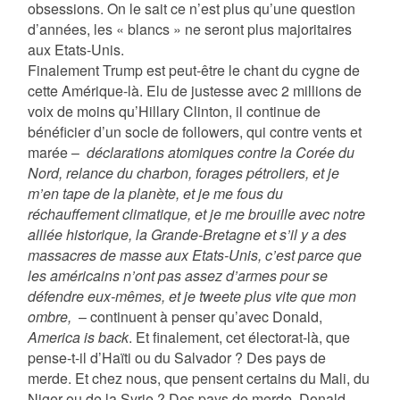
obsessions. On le sait ce n’est plus qu’une question
d’années, les « blancs » ne seront plus majoritaires
aux Etats-Unis.
Finalement Trump est peut-être le chant du cygne de
cette Amérique-là. Elu de justesse avec 2 millions de
voix de moins qu’Hillary Clinton, il continue de
bénéficier d’un socle de followers, qui contre vents et
marée –
déclarations atomiques contre la Corée du
Nord, relance du charbon, forages pétroliers, et je
m’en tape de la planète, et je me fous du
réchauffement climatique, et je me brouille avec notre
alliée historique, la Grande-Bretagne et s’il y a des
massacres de masse aux Etats-Unis, c’est parce que
les américains n’ont pas assez d’armes pour se
défendre eux-mêmes, et je tweete plus vite que mon
ombre,
– continuent à penser qu’avec Donald,
America is back
. Et finalement, cet électorat-là, que
pense-t-il d’Haïti ou du Salvador ? Des pays de
merde. Et chez nous, que pensent certains du Mali, du
Niger ou de la Syrie ? Des pays de merde. Donald