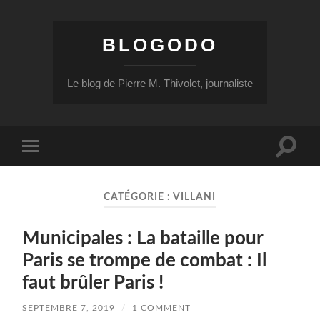
BLOGODO
Le blog de Pierre M. Thivolet, journaliste
Toggle
Toggle
search
mobile
field
menu
CATÉGORIE :
VILLANI
Municipales : La bataille pour
Paris se trompe de combat : Il
faut brûler Paris !
SEPTEMBRE 7, 2019
/
1 COMMENT