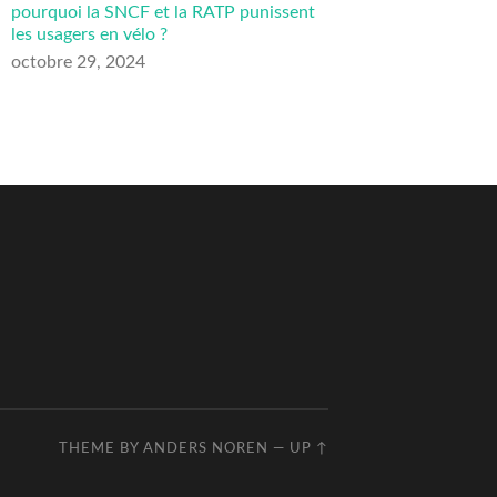
pourquoi la SNCF et la RATP punissent
les usagers en vélo ?
octobre 29, 2024
THEME BY
ANDERS NOREN
—
UP ↑