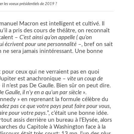
er les voeux présidentiels de 2019 ?
anuel Macron est intelligent et cultivé. Il
’il a pris des cours de théâtre, on reconnaît
talent –
C’est ainsi qu’on appelle ( qu’on
ui écrivent pour une personnalité
–, bref on sait
ne sera jamais inintéressant. Une bonne
t pour ceux qui ne verraient pas en quoi
upiter est anachronique –
vite un coup de
 il n’est pas De Gaulle. Bien sûr on peut dire.
Gaulle, il n’y en a qu’un par siècle
».
ennedy » en reprenant la formule célèbre du
ez pas ce que votre pays peut faire pour vous,
ire pour votre pays.
”, c’était une bonne idée.
tout assis derrière un bureau à l’Elysée, alors
arches du Capitole à Washington face à la
discours était très court: 13 mn, l’un des plus