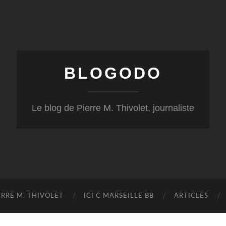
BLOGODO
Le blog de Pierre M. Thivolet, journaliste
RRE M. THIVOLET
ICI C MARSEILLE BB
ARTICLES