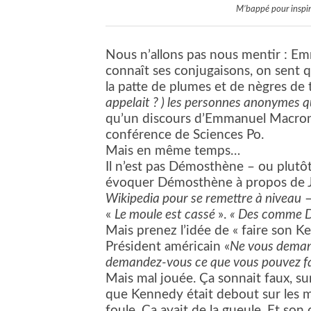
M’bappé pour inspir
Nous n’allons pas nous mentir : Emm
connaît ses conjugaisons, on sent qu
la patte de plumes et de nègres de 
appelait ? ) les personnes anonymes q
qu’un discours d’Emmanuel Macron 
conférence de Sciences Po.
Mais en même temps…
Il n’est pas Démosthène – ou plutô
évoquer Démosthène à propos de J
Wikipedia pour se remettre à niveau
–
«
Le moule est cassé
».
« Des comme De 
Mais prenez l’idée de « faire son K
Président américain «
Ne vous demand
demandez-vous ce que vous pouvez fa
Mais mal jouée. Ça sonnait faux, sur
que Kennedy était debout sur les m
foule. Ça avait de la gueule. Et son 