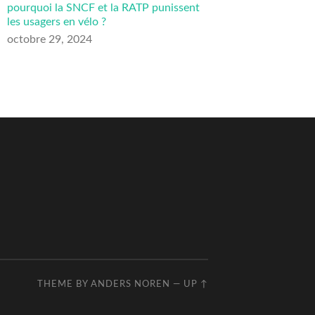
pourquoi la SNCF et la RATP punissent
les usagers en vélo ?
octobre 29, 2024
THEME BY
ANDERS NOREN
—
UP ↑