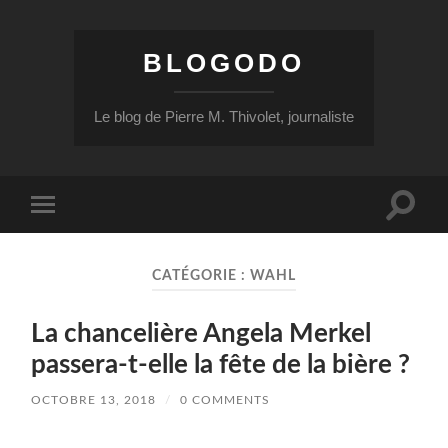
BLOGODO
Le blog de Pierre M. Thivolet, journaliste
Toggle
Toggle
search
mobile
field
menu
CATÉGORIE :
WAHL
La chancelière Angela Merkel
passera-t-elle la fête de la bière ?
OCTOBRE 13, 2018
/
0 COMMENTS