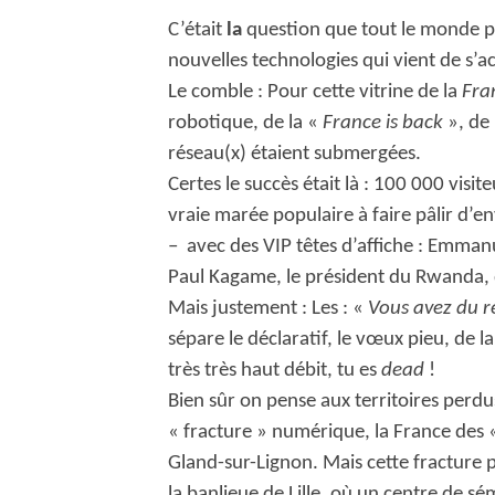
C’était
la
question que tout le monde po
nouvelles technologies qui vient de s’a
Le comble : Pour cette vitrine de la
Fra
robotique, de la «
France is back
», de
réseau(x) étaient submergées.
Certes le succès était là : 100 000 visi
vraie marée populaire à faire pâlir d’
– avec des VIP têtes d’affiche : Emman
Paul Kagame, le président du Rwanda, q
Mais justement : Les : «
Vous avez du 
sépare le déclaratif, le vœux pieu, de la
très très haut débit, tu es
dead
!
Bien sûr on pense aux territoires perdu
« fracture » numérique, la France des «t
Gland-sur-Lignon. Mais cette fracture
la banlieue de Lille, où un centre de 