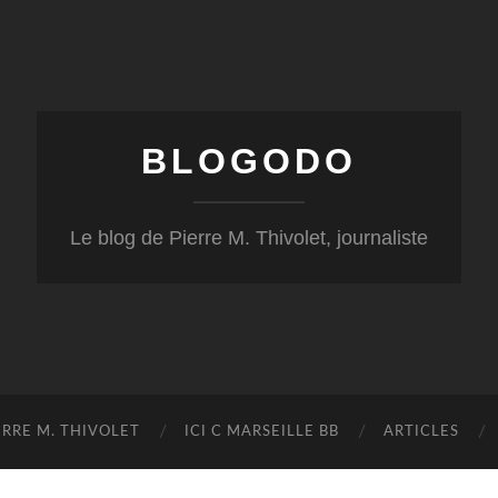
BLOGODO
Le blog de Pierre M. Thivolet, journaliste
RRE M. THIVOLET
ICI C MARSEILLE BB
ARTICLES