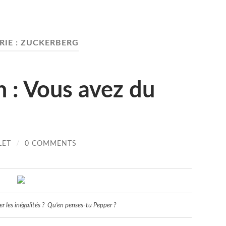
IE :
ZUCKERBERG
h : Vous avez du
LET
/
0 COMMENTS
er les inégalités ? Qu’en penses-tu Pepper ?