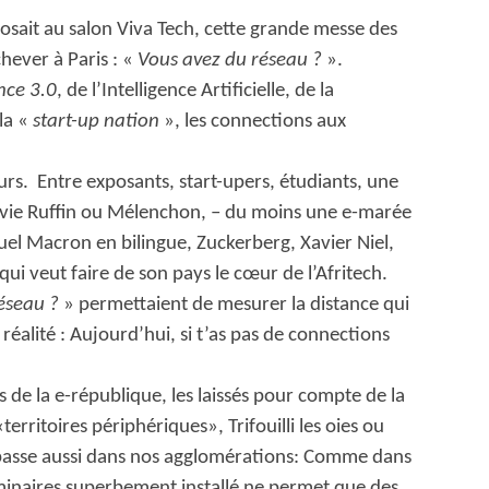
sait au salon Viva Tech, cette grande messe des
chever à Paris : «
Vous avez du réseau ?
».
nce 3.0
, de l’Intelligence Artificielle, de la
 la «
start-up nation
», les connections aux
teurs. Entre exposants, start-upers, étudiants, une
envie Ruffin ou Mélenchon, – du moins une e-marée
uel Macron en bilingue, Zuckerberg, Xavier Niel,
ui veut faire de son pays le cœur de l’Afritech.
réseau ?
» permettaient de mesurer la distance qui
 réalité : Aujourd’hui, si t’as pas de connections
s de la e-république, les laissés pour compte de la
erritoires périphériques», Trifouilli les oies ou
 passe aussi dans nos agglomérations: Comme dans
séminaires superbement installé ne permet que des