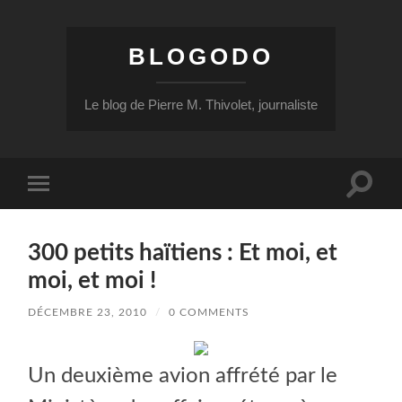
BLOGODO
Le blog de Pierre M. Thivolet, journaliste
Toggle
Toggle
search
mobile
field
menu
300 petits haïtiens : Et moi, et
moi, et moi !
DÉCEMBRE 23, 2010
/
0 COMMENTS
Un deuxième avion affrété par le