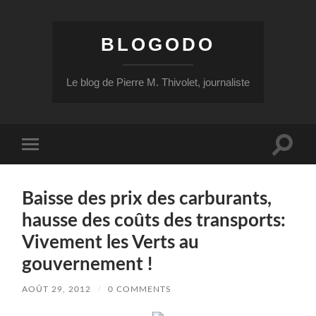
BLOGODO
Le blog de Pierre M. Thivolet, journaliste
Toggle
Toggle
search
mobile
field
menu
Baisse des prix des carburants,
hausse des coûts des transports:
Vivement les Verts au
gouvernement !
AOÛT 29, 2012
/
0 COMMENTS