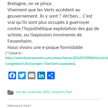
Bretagne, on se pinçe.
Vivement que les Verts accèdent au
gouvernement. Ils y sont ? Ah!bon… C’est
vrai qu’ils sont plus occupés à guerroyer
contre l’hypothétique explotation des gaz de
schiste, ou l’explosion imminente de
Fessenheim.
Nous vivons une e-poque formidable
(*)(source :
http://www.businesswire.com/news/home/20120709006461/en/
.
Congested-City-Europe—TomTom-Launches
)
Facebook
Twitter
Email
LinkedIn
Partager
prix des carburants
,
RER
,
transports Paris
PREVIOUS POST