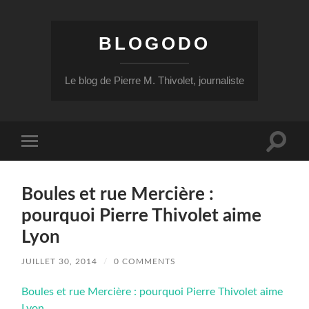
BLOGODO
Le blog de Pierre M. Thivolet, journaliste
Toggle
Toggle
search
mobile
field
menu
Boules et rue Mercière :
pourquoi Pierre Thivolet aime
Lyon
JUILLET 30, 2014
/
0 COMMENTS
Boules et rue Mercière : pourquoi Pierre Thivolet aime
Lyon