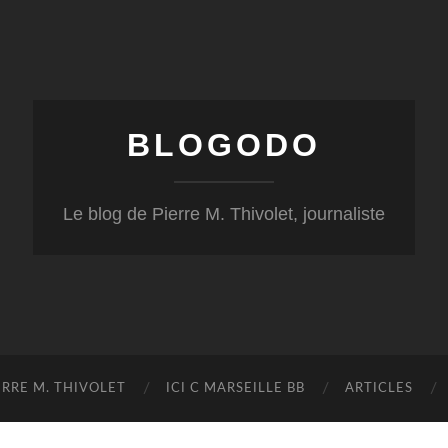
BLOGODO
Le blog de Pierre M. Thivolet, journaliste
RRE M. THIVOLET
ICI C MARSEILLE BB
ARTICLES