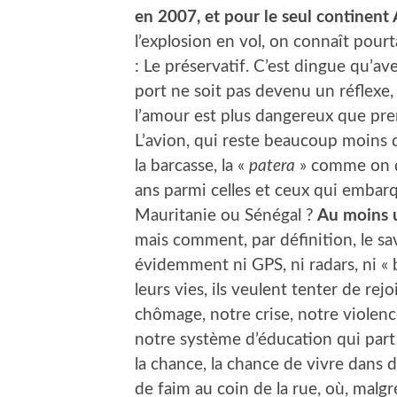
en 2007, et pour le seul continent 
l’explosion en vol, on connaît pour
: Le préservatif. C’est dingue qu’ave
port ne soit pas devenu un réflexe, 
l’amour est plus dangereux que pren
L’avion, qui reste beaucoup moins 
la barcasse, la «
patera
» comme on d
ans parmi celles et ceux qui embar
Mauritanie ou Sénégal ?
Au moins un
mais comment, par définition, le sav
évidemment ni GPS, ni radars, ni « b
leurs vies, ils veulent tenter de rej
chômage, notre crise, notre violenc
notre système d’éducation qui part
la chance, la chance de vivre dans 
de faim au coin de la rue, où, malg