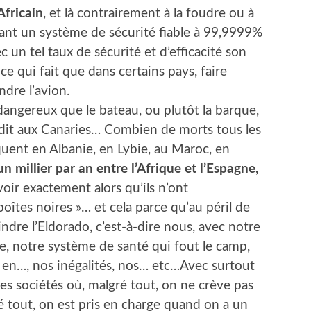
Africain
, et là contrairement à la foudre ou à
tant un système de sécurité fiable à 99,9999%
c un tel taux de sécurité et d’efficacité son
ce qui fait que dans certains pays, faire
dre l’avion.
dangereux que le bateau, ou plutôt la barque,
it aux Canaries… Combien de morts tous les
quent en Albanie, en Lybie, au Maroc, en
 millier par an entre l’Afrique et l’Espagne,
oir exactement alors qu’ils n’ont
oîtes noires »… et cela parce qu’au péril de
oindre l’Eldorado, c’est-à-dire nous, avec notre
e, notre système de santé qui fout le camp,
 en…, nos inégalités, nos… etc…Avec surtout
des sociétés où, malgré tout, on ne crève pas
ré tout, on est pris en charge quand on a un