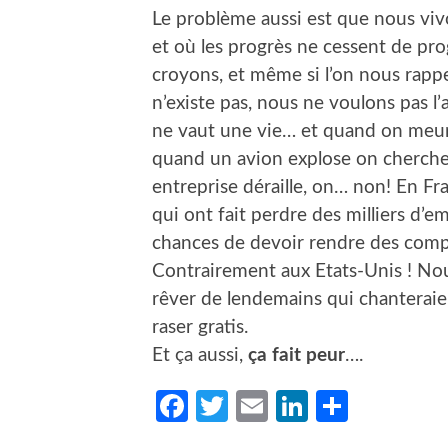
Le problème aussi est que nous viv
et où les progrès ne cessent de pro
croyons, et même si l’on nous rapp
n’existe pas, nous ne voulons pas l’
ne vaut une vie… et quand on meurt
quand un avion explose on cherche 
entreprise déraille, on… non! En Fr
qui ont fait perdre des milliers d’e
chances de devoir rendre des compt
Contrairement aux Etats-Unis ! Nou
rêver de lendemains qui chanteraie
raser gratis.
Et ça aussi,
ça fait peur
….
Facebook
Twitter
Email
LinkedIn
Partag