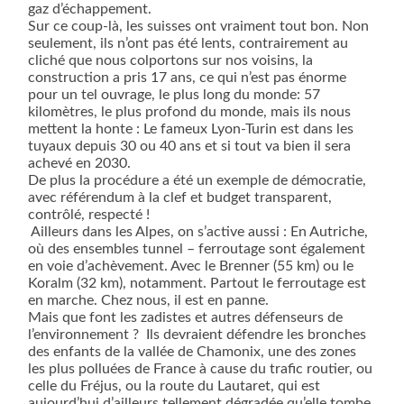
gaz d’échappement.
Sur ce coup-là, les suisses ont vraiment tout bon. Non
seulement, ils n’ont pas été lents, contrairement au
cliché que nous colportons sur nos voisins, la
construction a pris 17 ans, ce qui n’est pas énorme
pour un tel ouvrage, le plus long du monde: 57
kilomètres, le plus profond du monde, mais ils nous
mettent la honte : Le fameux Lyon-Turin est dans les
tuyaux depuis 30 ou 40 ans et si tout va bien il sera
achevé en 2030.
De plus la procédure a été un exemple de démocratie,
avec référendum à la clef et budget transparent,
contrôlé, respecté !
Ailleurs dans les Alpes, on s’active aussi : En Autriche,
où des ensembles tunnel – ferroutage sont également
en voie d’achèvement. Avec le Brenner (55 km) ou le
Koralm (32 km), notamment. Partout le ferroutage est
en marche. Chez nous, il est en panne.
Mais que font les zadistes et autres défenseurs de
l’environnement ?
Ils devraient défendre les bronches
des enfants de la vallée de Chamonix, une des zones
les plus polluées de France à cause du trafic routier, ou
celle du Fréjus, ou la route du Lautaret, qui est
aujourd’hui d’ailleurs tellement dégradée qu’elle tombe