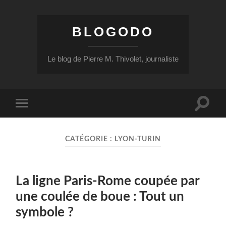
BLOGODO
Le blog de Pierre M. Thivolet, journaliste
Toggle
Toggle
search
mobile
field
menu
CATÉGORIE :
LYON-TURIN
La ligne Paris-Rome coupée par
une coulée de boue : Tout un
symbole ?