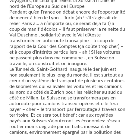
voyageurs, de ceux qui relient la Suisse à l’Italie, le
nord de l’Europe au Sud de l’Europe.
Pendant qu’en France on débat encore de l’opportunité
de mener à bien le Lyon – Turin (ah ! s’il s’agissait de
relier Paris à… à n’importe où, ce serait déjà fait) à
coup de manif d’écolos – il faut préserver la reinette du
Val Duschmol, solidarité avec le Val d’Aoste
transformée en autoroute transalpine – à coup de
rapport de la Cour des Comptes (ça coûte trop cher) –
et à coups d’intérêts particuliers – ah ! Si les voitures
ne passent plus dans ma commune -, en Suisse on
travaille, on construit et on inaugure.
Le Tunnel du Saint-Gothard inauguré le 1er juin est
non seulement le plus long du monde. Il est surtout au
cœur d’un système de transport de plusieurs centaines
de kilomètres qui va avaler les voitures et les camions
au nord du côté de Zurich pour les relâcher au sud du
côté de Milan. La Suisse ne se transformera pas en
autoroute pour camions transeuropéens et elle fera
payer – cher – le transport par ferroutage à travers son
territoire. Et ce sera tout bénef : car aux royalties
payés aux Suisses s’ajouteront les économies: réseau
routier moins dégradé par un trafic incessant de
camions, environnement épargné par la pollution des