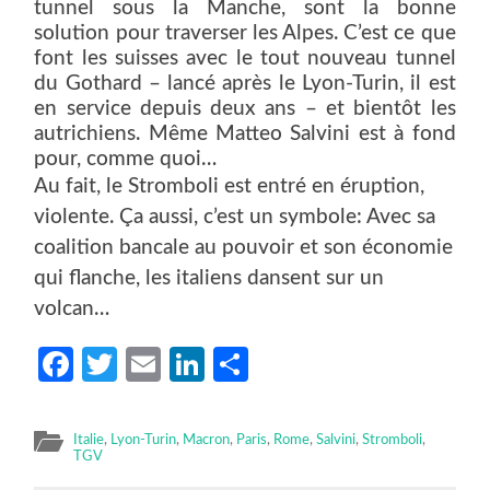
tunnel sous la Manche, sont la bonne
solution pour traverser les Alpes. C’est ce que
font les suisses avec le tout nouveau tunnel
du Gothard – lancé après le Lyon-Turin, il est
en service depuis deux ans – et bientôt les
autrichiens. Même Matteo Salvini est à fond
pour, comme quoi…
Au fait, le Stromboli est entré en éruption,
violente. Ça aussi, c’est un symbole: Avec sa
coalition bancale au pouvoir et son économie
qui flanche, les italiens dansent sur un
volcan…
Facebook
Twitter
Email
LinkedIn
Partager
Italie
,
Lyon-Turin
,
Macron
,
Paris
,
Rome
,
Salvini
,
Stromboli
,
TGV