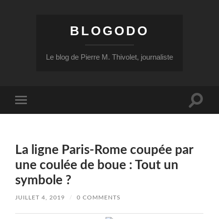
BLOGODO
Le blog de Pierre M. Thivolet, journaliste
Toggle
Toggle
search
mobile
field
menu
La ligne Paris-Rome coupée par
une coulée de boue : Tout un
symbole ?
JUILLET 4, 2019
/
0 COMMENTS