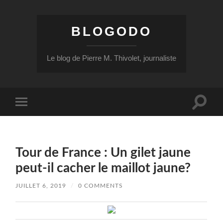
BLOGODO
Le blog de Pierre M. Thivolet, journaliste
Toggle
Toggle
search
mobile
field
menu
Tour de France : Un gilet jaune
peut-il cacher le maillot jaune?
JUILLET 6, 2019
/
0 COMMENTS