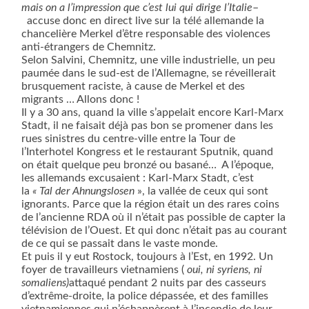
mais on a l’impression que c’est lui qui dirige l’Italie
–
accuse donc en direct live sur la télé allemande la
chancelière Merkel d’être responsable des violences
anti-étrangers de Chemnitz.
Selon Salvini, Chemnitz, une ville industrielle, un peu
paumée dans le sud-est de l’Allemagne, se réveillerait
brusquement raciste, à cause de Merkel et des
migrants … Allons donc !
Il y a 30 ans, quand la ville s’appelait encore Karl-Marx
Stadt, il ne faisait déjà pas bon se promener dans les
rues sinistres du centre-ville entre la Tour de
l’Interhotel Kongress et le restaurant Sputnik, quand
on était quelque peu bronzé ou basané… A l’époque,
les allemands excusaient : Karl-Marx Stadt, c’est
la
« Tal der Ahnungslosen
», la vallée de ceux qui sont
ignorants. Parce que la région était un des rares coins
de l’ancienne RDA où il n’était pas possible de capter la
télévision de l’Ouest. Et qui donc n’était pas au courant
de ce qui se passait dans le vaste monde.
Et puis il y eut Rostock, toujours à l’Est, en 1992. Un
foyer de travailleurs vietnamiens (
oui, ni syriens, ni
somaliens)
attaqué pendant 2 nuits par des casseurs
d’extrême-droite, la police dépassée, et des familles
vietnamiennes qui n’échappèrent à l’incendie de leur