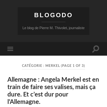
BLOGODO
Le blog de Pierre M. Thivolet, journaliste
Toggle
Toggle
search
mobile
field
menu
CATÉGORIE :
MERKEL
(PAGE 1 OF 3)
Allemagne : Angela Merkel est en
train de faire ses valises, mais ça
dure. Et c’est dur pour
l’Allemagne.