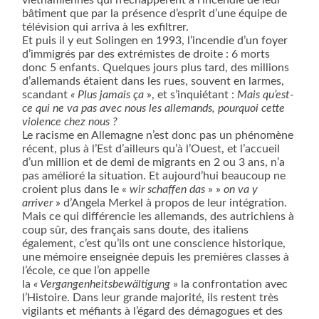
bâtiment que par la présence d’esprit d’une équipe de
télévision qui arriva à les exfiltrer.
Et puis il y eut Solingen en 1993, l’incendie d’un foyer
d’immigrés par des extrémistes de droite : 6 morts
donc 5 enfants. Quelques jours plus tard, des millions
d’allemands étaient dans les rues, souvent en larmes,
scandant
« Plus jamais ça
», et s’inquiétant :
Mais qu’est-
ce qui ne va pas avec nous les allemands, pourquoi cette
violence chez nous ?
Le racisme en Allemagne n’est donc pas un phénomène
récent, plus à l’Est d’ailleurs qu’à l’Ouest, et l’accueil
d’un million et de demi de migrants en 2 ou 3 ans, n’a
pas amélioré la situation. Et aujourd’hui beaucoup ne
croient plus dans le «
wir schaffen das
» »
on va y
arriver
» d’Angela Merkel à propos de leur intégration.
Mais ce qui différencie les allemands, des autrichiens à
coup sûr, des français sans doute, des italiens
également, c’est qu’ils ont une conscience historique,
une mémoire enseignée depuis les premières classes à
l’école, ce que l’on appelle
la
« Vergangenheitsbewältigung
» la confrontation avec
l’Histoire. Dans leur grande majorité, ils restent très
vigilants et méfiants à l’égard des démagogues et des