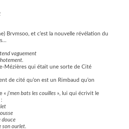
t
ène) Brvmsoo, et c’est la nouvelle révélation du
ns…
:
entend vaguement
uchotement.
lle-Mézières qui était une sorte de Cité
vient de cité qu’on est un Rimbaud qu’on
e «
j’men bats les couilles
», lui qui écrivit le
 :
let
mousse
e douce
 son ourlet.