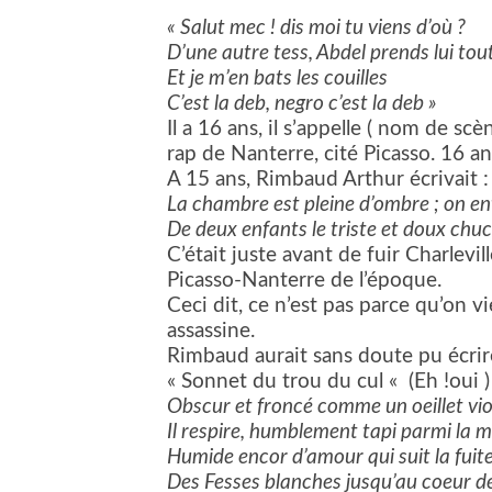
« Salut mec ! dis moi tu viens d’où ?
D’une autre tess, Abdel prends lui tou
Et je m’en bats les couilles
C’est la deb, negro c’est la deb »
Il a 16 ans, il s’appelle ( nom de sc
rap de Nanterre, cité Picasso. 16 a
A 15 ans, Rimbaud Arthur écrivait 
La chambre est pleine d’ombre ; on 
De deux enfants le triste et doux ch
C’était juste avant de fuir Charlevi
Picasso-Nanterre de l’époque.
Ceci dit, ce n’est pas parce qu’on 
assassine.
Rimbaud aurait sans doute pu écrir
« Sonnet du trou du cul « (Eh !oui )
Obscur et froncé comme un oeillet vio
Il respire, humblement tapi parmi la 
Humide encor d’amour qui suit la fuit
Des Fesses blanches jusqu’au coeur de