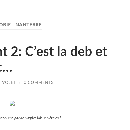
ORIE :
NANTERRE
t 2: C’est la deb et
 c…
HIVOLET
/
0 COMMENTS
chisme par de simples lois sociétales ?