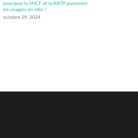
pourquoi la SNCF et la RATP punissent
les usagers en vélo ?
octobre 29, 2024