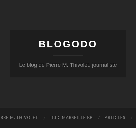
BLOGODO
Le blog de Pierre M. Thivolet, journaliste
RRE M. THIVOLET
ICI C MARSEILLE BB
ARTICLES