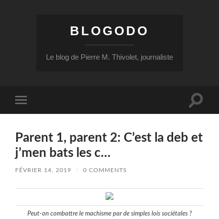
BLOGODO
Le blog de Pierre M. Thivolet, journaliste
Toggle
Toggle
search
mobile
field
menu
Parent 1, parent 2: C’est la deb et
j’men bats les c…
FÉVRIER 14, 2019
/
0 COMMENTS
Peut-on combattre le machisme par de simples lois sociétales ?