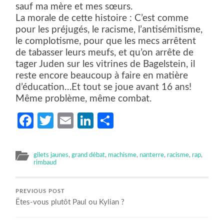
sauf ma mère et mes sœurs.
La morale de cette histoire : C’est comme
pour les préjugés, le racisme, l’antisémitisme,
le complotisme, pour que les mecs arrêtent
de tabasser leurs meufs, et qu’on arrête de
tager Juden sur les vitrines de Bagelstein, il
reste encore beaucoup à faire en matière
d’éducation…Et tout se joue avant 16 ans!
Même problème, même combat.
Facebook
Twitter
Email
LinkedIn
Partager
gilets jaunes
,
grand débat
,
machisme
,
nanterre
,
racisme
,
rap
,
rimbaud
PREVIOUS POST
Ëtes-vous plutôt Paul ou Kylian ?