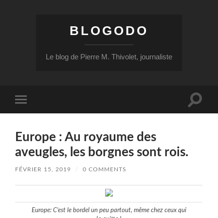
BLOGODO
Le blog de Pierre M. Thivolet, journaliste
Toggle
Toggle
search
mobile
field
menu
Europe : Au royaume des
aveugles, les borgnes sont rois.
FÉVRIER 15, 2019
/
0 COMMENTS
Europe: C’est le bordel un peu partout, même chez ceux qui