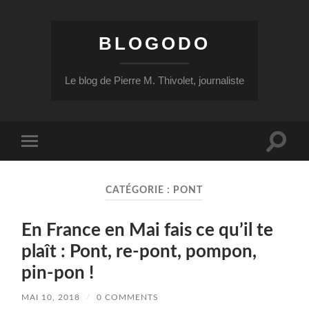
BLOGODO
Le blog de Pierre M. Thivolet, journaliste
Toggle
Toggle
search
mobile
field
menu
CATÉGORIE :
PONT
En France en Mai fais ce qu’il te
plaît : Pont, re-pont, pompon,
pin-pon !
MAI 10, 2018
/
0 COMMENTS