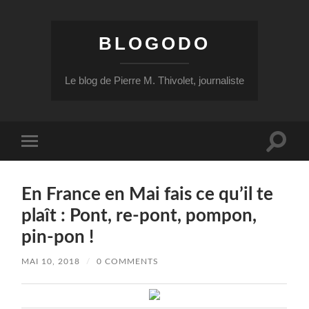
BLOGODO
Le blog de Pierre M. Thivolet, journaliste
Toggle
Toggle
search
mobile
field
menu
En France en Mai fais ce qu’il te
plaît : Pont, re-pont, pompon,
pin-pon !
MAI 10, 2018
/
0 COMMENTS