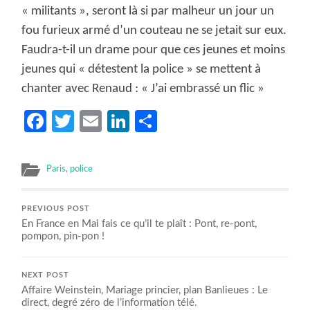
« militants », seront là si par malheur un jour un
fou furieux armé d’un couteau ne se jetait sur eux.
Faudra-t-il un drame pour que ces jeunes et moins
jeunes qui « détestent la police » se mettent à
chanter avec Renaud : « J’ai embrassé un flic »
Facebook
Twitter
Email
LinkedIn
Partager
Paris
,
police
PREVIOUS POST
En France en Mai fais ce qu’il te plaît : Pont, re-pont,
pompon, pin-pon !
NEXT POST
Affaire Weinstein, Mariage princier, plan Banlieues : Le
direct, degré zéro de l’information télé.