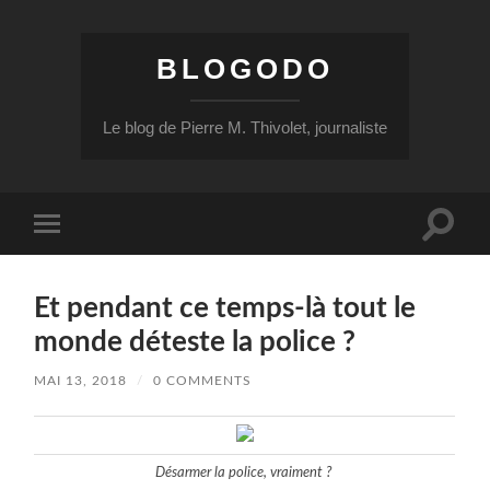
BLOGODO
Le blog de Pierre M. Thivolet, journaliste
Toggle
Toggle
search
mobile
field
menu
Et pendant ce temps-là tout le
monde déteste la police ?
MAI 13, 2018
/
0 COMMENTS
Désarmer la police, vraiment ?