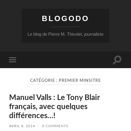
BLOGODO
Le blog de Pierre M. Thivolet, journaliste
Toggle
Toggle
search
mobile
field
menu
CATÉGORIE :
PREMIER MINSITRE
Manuel Valls : Le Tony Blair
français, avec quelques
différences…!
AVRIL 8, 2014
/
0 COMMENTS