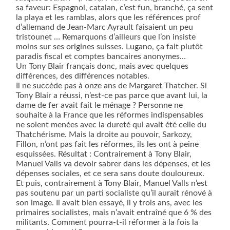
sa faveur: Espagnol, catalan, c’est fun, branché, ça sent
la playa et les ramblas, alors que les références prof
d’allemand de Jean-Marc Ayrault faisaient un peu
tristounet … Remarquons d’ailleurs que l’on insiste
moins sur ses origines suisses. Lugano, ça fait plutôt
paradis fiscal et comptes bancaires anonymes…
Un Tony Blair français donc, mais avec quelques
différences, des différences notables.
Il ne succède pas à onze ans de Margaret Thatcher. Si
Tony Blair a réussi, n’est-ce pas parce que avant lui, la
dame de fer avait fait le ménage ? Personne ne
souhaite à la France que les réformes indispensables
ne soient menées avec la dureté qui avait été celle du
Thatchérisme. Mais la droite au pouvoir, Sarkozy,
Fillon, n’ont pas fait les réformes, ils les ont à peine
esquissées. Résultat : Contrairement à Tony Blair,
Manuel Valls va devoir sabrer dans les dépenses, et les
dépenses sociales, et ce sera sans doute douloureux.
Et puis, contrairement à Tony Blair, Manuel Valls n’est
pas soutenu par un parti socialiste qu’il aurait rénové à
son image. Il avait bien essayé, il y trois ans, avec les
primaires socialistes, mais n’avait entraîné que 6 % des
militants. Comment pourra-t-il réformer à la fois la