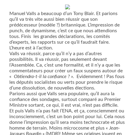
Manuel Valls a beaucoup d’un Tony Blair. Et parions
qu’il va très vite aussi bien réussir que son
prédécesseur (modèle ?) britannique. L’impression de
punch, de dynamisme, c’est ce que nous attendions
tous. Finis
les grandes déclarations, les comités
d’experts, les rapports sur ce qu’il faudrait faire.
L’heure est à l’action.
Valls va réussir, parce qu’il n’y a pas d’autres
possibilités. Il va réussir, pas seulement devant
l’Assemblée. Ca, c’est une formalité, et il n’y a que les
commentateurs pour créer un faux suspens autour de
«
Obtiendra-t-il la confiance ? ».
Evidemment ! Pas fous
les députés socialistes ou verts pour prendre le risque
d’une dissolution, de nouvelles élections.
Parions aussi que Valls sera populaire, qu’il aura la
confiance des sondages, surtout comparé au Premier
Ministre sortant, ce qui, il est vrai, n’est pas difficile.
Et puis Valls n’a pas fait l’ENA, et ça, consciemment ou
inconsciemment, c’est un bon point pour lui. Cela nous
donne l’impression qu’il sera moins technocrate et plus
homme de terrain. Moins microcosme et plus «
Jean-
Jacques Bourdin
» (MDR)! Même ses origines jouent en