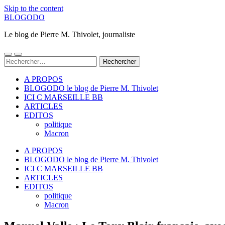
Skip to the content
BLOGODO
Le blog de Pierre M. Thivolet, journaliste
Toggle
Toggle
Rechercher :
mobile
search
menu
field
A PROPOS
BLOGODO le blog de Pierre M. Thivolet
ICI C MARSEILLE BB
ARTICLES
EDITOS
politique
Macron
A PROPOS
BLOGODO le blog de Pierre M. Thivolet
ICI C MARSEILLE BB
ARTICLES
EDITOS
politique
Macron