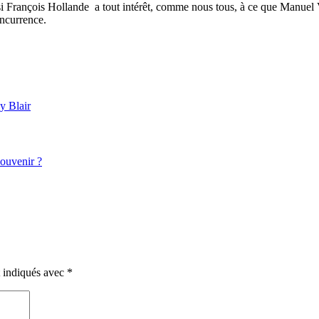
 si François Hollande
a tout intérêt, comme nous tous, à ce que Manuel
oncurrence.
y Blair
souvenir ?
t indiqués avec
*