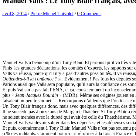
Manuel Valls : Le Tony Blair français, av
avril 8, 2014
/
Pierre Michel Thivolet
/
0 Comments
Manuel Valls a beaucoup d’un Tony Blair. Et parions qu’il va très vit
Finis
les grandes déclarations, les comités d’experts, les rapports sur ce
Valls va réussir, parce qu’il n’y a pas d’autres possibilités. Il va réu
Obtiendra-t-il la confiance ? ».
Evidemment ! Pas fous les députés soci
Parions aussi que Valls sera populaire, qu’il aura la confiance des sonda
Et puis Valls n’a pas fait l’ENA, et ça, consciemment ou inconsciemm
plus «
Jean-Jacques Bourdin
» (MDR)! Même ses origines jouent en sa 
faisaient un peu tristounet … Remarquons d’ailleurs que l’on insiste m
Un Tony Blair français donc, mais avec quelques différences, des diff
Il ne succède pas à onze ans de Margaret Thatcher. Si Tony Blair a réu
ne soient menées avec la dureté qui avait été celle du Thatchérisme. Mai
Manuel Valls va devoir sabrer dans les dépenses, et les dépenses socia
Et puis, contrairement à Tony Blair, Manuel Valls n’est pas soutenu par u
6 % des militants. Comment pourra-t-il réformer à la fois la France et l