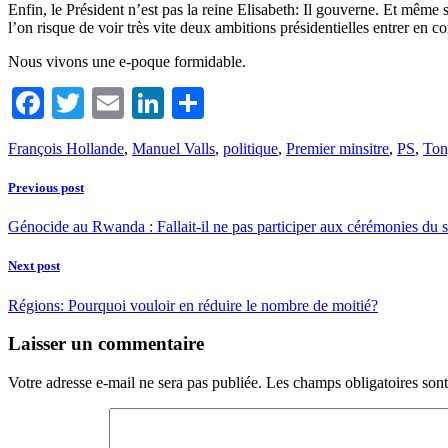
Enfin, le Président n’est pas la reine Elisabeth: Il gouverne. Et même
l’on risque de voir très vite deux ambitions présidentielles entrer en c
Nous vivons une e-poque formidable.
Facebook
Twitter
Email
LinkedIn
Partager
François Hollande
,
Manuel Valls
,
politique
,
Premier minsitre
,
PS
,
Ton
Previous post
Génocide au Rwanda : Fallait-il ne pas participer aux cérémonies du 
Next post
Régions: Pourquoi vouloir en réduire le nombre de moitié?
Laisser un commentaire
Votre adresse e-mail ne sera pas publiée.
Les champs obligatoires son