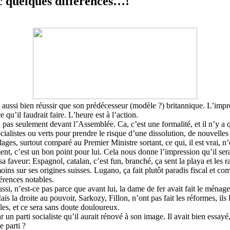
ec quelques différences…!
e aussi bien réussir que son prédécesseur (modèle ?) britannique. L’imp
 qu’il faudrait faire. L’heure est à l’action.
ssir, pas seulement devant l’Assemblée. Ca, c’est une formalité, et il n’
alistes ou verts pour prendre le risque d’une dissolution, de nouvelles 
ges, surtout comparé au Premier Ministre sortant, ce qui, il est vrai, n’es
ent, c’est un bon point pour lui. Cela nous donne l’impression qu’il s
faveur: Espagnol, catalan, c’est fun, branché, ça sent la playa et les 
oins sur ses origines suisses. Lugano, ça fait plutôt paradis fiscal et
érences notables.
ssi, n’est-ce pas parce que avant lui, la dame de fer avait fait le ména
s la droite au pouvoir, Sarkozy, Fillon, n’ont pas fait les réformes, ils
les, et ce sera sans doute douloureux.
n parti socialiste qu’il aurait rénové à son image. Il avait bien essayé, 
e parti ?