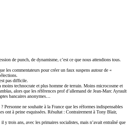
ression de punch, de dynamisme, c’est ce que nous attendions tous.
y a que les commentateurs pour créer un faux suspens autour de «
élections.
t pas difficile.
era moins technocrate et plus homme de terrain. Moins microcosme et
ramblas, alors que les références prof d’allemand de Jean-Marc Ayrault
 comptes bancaires anonymes…
ge ? Personne ne souhaite à la France que les réformes indispensables
 les ont à peine esquissées. Résultat : Contrairement à Tony Blair,
il y trois ans, avec les primaires socialistes, mais n’avait entraîné que