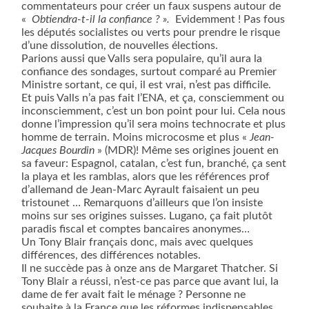
commentateurs pour créer un faux suspens autour de
«
Obtiendra-t-il la confiance ? ».
Evidemment ! Pas fous
les députés socialistes ou verts pour prendre le risque
d’une dissolution, de nouvelles élections.
Parions aussi que Valls sera populaire, qu’il aura la
confiance des sondages, surtout comparé au Premier
Ministre sortant, ce qui, il est vrai, n’est pas difficile.
Et puis Valls n’a pas fait l’ENA, et ça, consciemment ou
inconsciemment, c’est un bon point pour lui. Cela nous
donne l’impression qu’il sera moins technocrate et plus
homme de terrain. Moins microcosme et plus «
Jean-
Jacques Bourdin
» (MDR)! Même ses origines jouent en
sa faveur: Espagnol, catalan, c’est fun, branché, ça sent
la playa et les ramblas, alors que les références prof
d’allemand de Jean-Marc Ayrault faisaient un peu
tristounet … Remarquons d’ailleurs que l’on insiste
moins sur ses origines suisses. Lugano, ça fait plutôt
paradis fiscal et comptes bancaires anonymes…
Un Tony Blair français donc, mais avec quelques
différences, des différences notables.
Il ne succède pas à onze ans de Margaret Thatcher. Si
Tony Blair a réussi, n’est-ce pas parce que avant lui, la
dame de fer avait fait le ménage ? Personne ne
souhaite à la France que les réformes indispensables