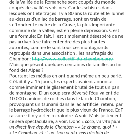
de la Vallée de la Romanche sont coupés du monde,
coupés des vallées voisines. Car les schistes dans
lesquels ont été traçés il y a 80 ans la route et le Tunnel
au-dessus d’un lac de barrage, sont en train de
s’effondrer.Le maire de la Grave, la plus importante
commune de la vallée, est en pleine dépression. C’est
une formule: En fait, il est simplement désespéré de ne
pas arriver à se faire entendre des plus hautes
autorités, comme le sont tous ces montagnards
regroupés dans une association , les naufragés du
Chambon:
http://www.collectif-du-chambon.org/
Mais que pèsent quelques centaines de familles au fin
fond des Alpes ?
Pourtant les médias en ont quand même un peu parlé.
C’était il y a 15 jours, les experts avaient annoncé
comme imminent le glissement brutal de tout un pan
de montagne. D’un coup sera déversé l’équivalent de
10 000 camions de roches dans le lac du Chambon,
provoquant un tsunami dans le lac artificiel retenu par
le barrage hydroélectrique le plus vieux de France. EdF
rassure : il n’y a rien à craindre. A voir. Mais justement
ce sera spectaculaire, à voir. Donc «
coco, va vite faire
un direct live depuis le Chambon
» «
Le champ, quoi ?
»
«
Le Chambon, c’est un
trou perdu, pas très loin de