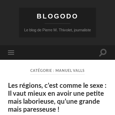
BLOGODO
Le blog de Pierre M. Thivolet, journaliste
Toggle
Toggle
search
mobile
field
menu
CATÉGORIE :
MANUEL VALLS
Les régions, c’est comme le sexe :
Il vaut mieux en avoir une petite
mais laborieuse, qu’une grande
mais paresseuse !