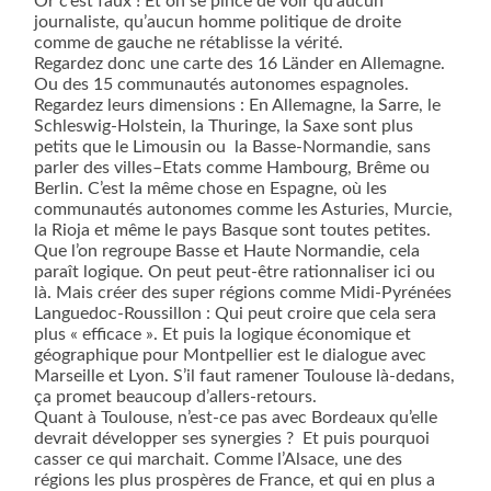
Or c’est faux ! Et on se pince de voir qu’aucun
journaliste, qu’aucun homme politique de droite
comme de gauche ne rétablisse la vérité.
Regardez donc une carte des 16 Länder en Allemagne.
Ou des 15 communautés autonomes espagnoles.
Regardez leurs dimensions : En Allemagne, la Sarre, le
Schleswig-Holstein, la Thuringe, la Saxe sont plus
petits que le Limousin ou
la Basse-Normandie, sans
parler des villes–Etats comme Hambourg, Brême ou
Berlin. C’est la même chose en Espagne, où les
communautés autonomes comme les Asturies, Murcie,
la Rioja et même le pays Basque sont toutes petites.
Que l’on regroupe Basse et Haute Normandie, cela
paraît logique. On peut peut-être rationnaliser ici ou
là. Mais créer des super régions comme Midi-Pyrénées
Languedoc-Roussillon : Qui peut croire que cela sera
plus « efficace ». Et puis la logique économique et
géographique pour Montpellier est le dialogue avec
Marseille et Lyon. S’il faut ramener Toulouse là-dedans,
ça promet beaucoup d’allers-retours.
Quant à Toulouse, n’est-ce pas avec Bordeaux qu’elle
devrait développer ses synergies ?
Et puis pourquoi
casser ce qui marchait. Comme l’Alsace, une des
régions les plus prospères de France, et qui en plus a