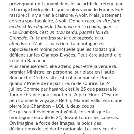
provoquant un tsunami dans le lac artificiel retenu par
le barrage hydroélectrique le plus vieux de France. EdF
rassure : il n’y a rien à craindre. A voir. Mais justement
ce sera spectaculaire, à voir. Donc «
coco, va vite faire
un direct live depuis le Chambon
» «
Le champ, quoi ?
»
«
Le Chambon, c’est un
trou perdu, pas très loin de
Grenoble. Tu te mettras sur la rive opposée et tu
attendras
». Mais,… mais rien. La montagne est
capricieuse et moins ponctuelle que les soldats qui
défilent sur les Champs-Elysées. Peut-être attend-elle
la fin du Ramadan.
Plus sérieusement, elle attend peut-être la venue du
premier Ministre, en personne, sur place en Haute-
Romanche. Cette visite est enfin annoncée. Pour
quand ? Prière de ne pas rire, ni de sourire: Le 24
juillet. Comme par hasard, c’est le 25 que passera le
Tour de France pour monter à l’Alpe d’Huez. C’est un
peu comme le voyage à Berlin, Manuel Valls fera d’une
pierre (du Chambon – LOL !), deux coups !
Ce qui serait évidemment génial, ce serait que la
montagne s’écroule le 24, devant toutes les caméras.
On imagine la force des images, le poids des
déclarations de solidarité nationale. Les services de