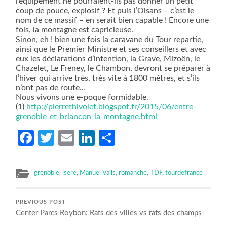
l’équipement ne pourraient-ils pas donner un petit
coup de pouce, explosif ? Et puis l’Oisans – c’est le
nom de ce massif – en serait bien capable ! Encore une
fois, la montagne est capricieuse.
Sinon, eh ! bien une fois la caravane du Tour repartie,
ainsi que le Premier Ministre et ses conseillers et avec
eux les déclarations d’intention, la Grave, Mizoën, le
Chazelet, Le Freney, le Chambon, devront se préparer à
l’hiver qui arrive très, très vite à 1800 mètres, et s’ils
n’ont pas de route…
Nous vivons une e-poque formidable.
(1)
http://pierrethivolet.blogspot.fr/2015/06/entre-
grenoble-et-briancon-la-montagne.html
Facebook
Twitter
Email
LinkedIn
Partager
grenoble
,
isere
,
Manuel Valls
,
romanche
,
TDF
,
tourdefrance
PREVIOUS POST
Center Parcs Roybon: Rats des villes vs rats des champs