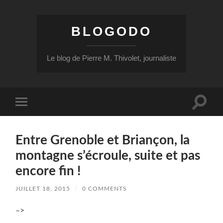
BLOGODO
Le blog de Pierre M. Thivolet, journaliste
Toggle
Toggle
search
mobile
field
menu
Entre Grenoble et Briançon, la
montagne s’écroule, suite et pas
encore fin !
JUILLET 18, 2015
/
0 COMMENTS
–>