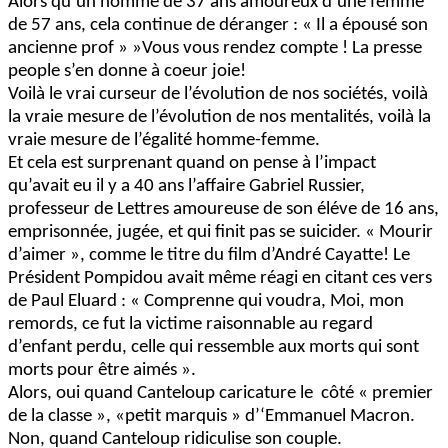
Alors qu’un homme de 37 ans amoureux d’une femme
de 57 ans, cela continue de déranger : « Il a épousé son
ancienne prof » »Vous vous rendez compte ! La presse
people s’en donne à coeur joie!
Voilà le vrai curseur de l’évolution de nos sociétés, voilà
la vraie mesure de l’évolution de nos mentalités, voilà la
vraie mesure de l’égalité homme-femme.
Et cela est surprenant quand on pense à l’impact
qu’avait eu il y a 40 ans l’affaire Gabriel Russier,
professeur de Lettres amoureuse de son éléve de 16 ans,
emprisonnée, jugée, et qui finit pas se suicider. « Mourir
d’aimer », comme le titre du film d’André Cayatte! Le
Président Pompidou avait même réagi en citant ces vers
de Paul Eluard : « Comprenne qui voudra, Moi, mon
remords, ce fut la victime raisonnable au regard
d’enfant perdu, celle qui ressemble aux morts qui sont
morts pour être aimés ».
Alors, oui quand Canteloup caricature le
côté « premier
de la classe », «petit marquis » d’‘Emmanuel Macron.
Non, quand Canteloup ridiculise son couple.