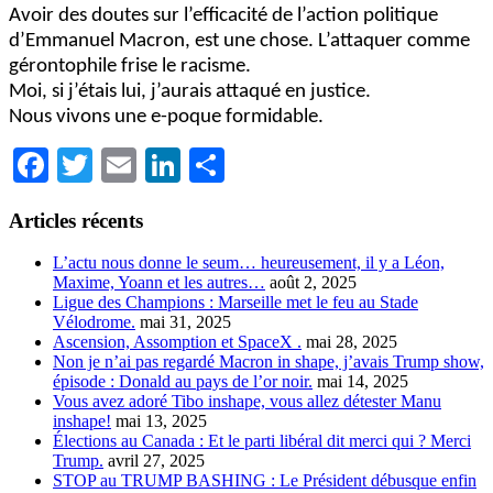
Avoir des doutes sur l’efficacité de l’action politique
d’Emmanuel Macron, est une chose. L’attaquer comme
gérontophile frise le racisme.
Moi, si j’étais lui, j’aurais attaqué en justice.
Nous vivons une e-poque formidable.
Facebook
Twitter
Email
LinkedIn
Partager
Articles récents
L’actu nous donne le seum… heureusement, il y a Léon,
Maxime, Yoann et les autres…
août 2, 2025
Ligue des Champions : Marseille met le feu au Stade
Vélodrome.
mai 31, 2025
Ascension, Assomption et SpaceX .
mai 28, 2025
Non je n’ai pas regardé Macron in shape, j’avais Trump show,
épisode : Donald au pays de l’or noir.
mai 14, 2025
Vous avez adoré Tibo inshape, vous allez détester Manu
inshape!
mai 13, 2025
Élections au Canada : Et le parti libéral dit merci qui ? Merci
Trump.
avril 27, 2025
STOP au TRUMP BASHING : Le Président débusque enfin