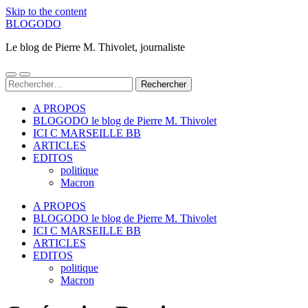
Skip to the content
BLOGODO
Le blog de Pierre M. Thivolet, journaliste
Toggle
Toggle
Rechercher :
mobile
search
menu
field
A PROPOS
BLOGODO le blog de Pierre M. Thivolet
ICI C MARSEILLE BB
ARTICLES
EDITOS
politique
Macron
A PROPOS
BLOGODO le blog de Pierre M. Thivolet
ICI C MARSEILLE BB
ARTICLES
EDITOS
politique
Macron