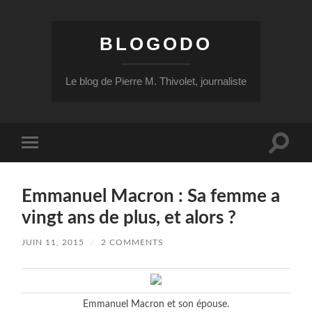
BLOGODO
Le blog de Pierre M. Thivolet, journaliste
Toggle
Toggle
search
mobile
field
menu
Emmanuel Macron : Sa femme a
vingt ans de plus, et alors ?
JUIN 11, 2015
/
2 COMMENTS
Emmanuel Macron et son épouse.