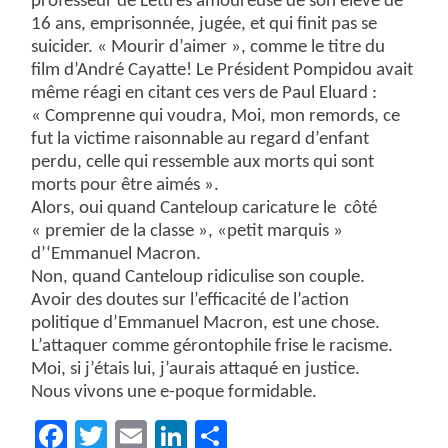
professeur de Lettres amoureuse de son éléve de
16 ans, emprisonnée, jugée, et qui finit pas se
suicider. « Mourir d’aimer », comme le titre du
film d’André Cayatte! Le Président Pompidou avait
même réagi en citant ces vers de Paul Eluard :
« Comprenne qui voudra, Moi, mon remords, ce
fut la victime raisonnable au regard d’enfant
perdu, celle qui ressemble aux morts qui sont
morts pour être aimés ».
Alors, oui quand Canteloup caricature le
côté
« premier de la classe », «petit marquis »
d’‘Emmanuel Macron.
Non, quand Canteloup ridiculise son couple.
Avoir des doutes sur l’efficacité de l’action
politique d’Emmanuel Macron, est une chose.
L’attaquer comme gérontophile frise le racisme.
Moi, si j’étais lui, j’aurais attaqué en justice.
Nous vivons une e-poque formidable.
Facebook
Twitter
Email
LinkedIn
Partager