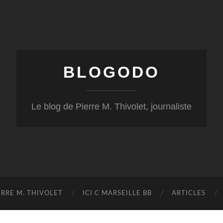
BLOGODO
Le blog de Pierre M. Thivolet, journaliste
RRE M. THIVOLET
ICI C MARSEILLE BB
ARTICLES