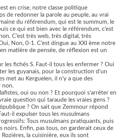
st en crise, notre classe politique
ps de redonner la parole au peuple, au vrai
domaine du référendum, qui est le summum, le
puis ce qui est bien avec le référendum, c’est
n. C’est très web, très digital, très
Oui, Non, 0-1. C’est dingue au XXI ème notre
 en matière de pensée, de réflexion est un
 les fichés S. Faut-il tous les enfermer ? Oui
r les guyanais, pour la construction d’un
es met au Kerguelen, il n’y a que des
r non.
lafistes, oui ou non ? Et pourquoi s’arrêter en
raie question qui taraude les vraies gens ?
e République ? On sait que Zemmour répond
Faut-il expulser tous les musulmans
progressifs: Tous musulmans pratiquants, puis
s noirs. Enfin, pas tous, on garderait ceux de
ozières, la cuisinière, eux ils sont