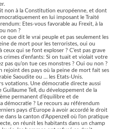
er.
 dit non à la Constitution européenne, et dont
mocratiquement en lui imposant le Traité
endum: Etes-vous favorable au Frexit, à la
 ou non ?
ce que dit le vrai peuple et pas seulement les
peine de mort pour les terroristes, oui ou
à ceux qui se font exploser ? C’est pas grave
es crimes d’enfants: Si on tuait et violait votre
riez pas qu’on tue ces monstres ? Oui ou non ?
on rejoint des pays où la peine de mort fait ses
Arabie Saoudite ou … les Etats-Unis.
eurs votations. Une démocratie directe aussi
de Guillaume Tell, du développement de la
ème permanent d’équilibre et de
la démocratie ? Le recours au référendum
erniers pays d’Europe à avoir accordé le droit
 dans la canton d’Appenzell où l’on pratique
ecte, on réunit les habitants dans un champ