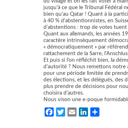
du village et on les fait voter à ma
jusqu’à ce que le Tribunal Fédéral 
bien qu’au Qatar ! Quant à la parti
à 40 % d’abstentionnistes, en Suis
d’abstentions : trop de votes tuent
Quant aux allemands, les années 19
caractère intrinsèquement démocrat
« démocratiquement » par référendum
rattachement de la Sarre, l’Anschlus
Et puis si l’on réfléchit bien, la dé
d’autorité ? Nous remettons notre a
pour une période limitée de prendr
des élections, et les délégués, des 
plus prendre de décisions pour nous,
choisira d’autres.
Nous vison une e-poque formidabl
Facebook
Twitter
Email
LinkedIn
Partag