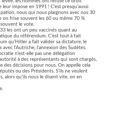
in levée, les hommes ont refusé ce droit
ne leur impose en 1991 ! C’est presqu’aussi
cipation, nous qui nous plaignons avec nos 30
se on frise souvent les 60 ou même 70 %
 souvent le vote.
33 les ont un peu vaccinés quant au
ique du référendum. C’est tout à fait
 qu’Hitler a fait valider sa dictature, le
s avec l’Autriche, l’annexion des Sudètes.
mocratie n’est-elle pas une délégation
utorité à des représentants qui sont chargés,
e des décisions pour nous. On appelle cela
députés ou des Présidents. S’ils ne veulent
 alors qu’ils nous le disent vite, on en
e.
er