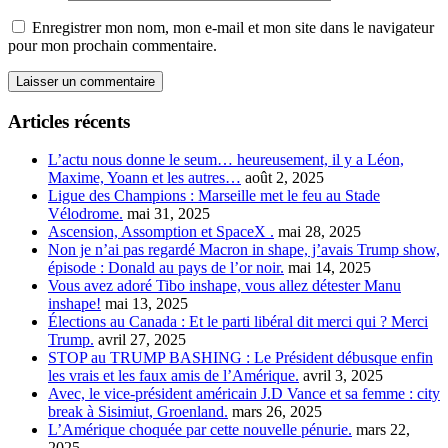
Enregistrer mon nom, mon e-mail et mon site dans le navigateur
pour mon prochain commentaire.
Articles récents
L’actu nous donne le seum… heureusement, il y a Léon,
Maxime, Yoann et les autres…
août 2, 2025
Ligue des Champions : Marseille met le feu au Stade
Vélodrome.
mai 31, 2025
Ascension, Assomption et SpaceX .
mai 28, 2025
Non je n’ai pas regardé Macron in shape, j’avais Trump show,
épisode : Donald au pays de l’or noir.
mai 14, 2025
Vous avez adoré Tibo inshape, vous allez détester Manu
inshape!
mai 13, 2025
Élections au Canada : Et le parti libéral dit merci qui ? Merci
Trump.
avril 27, 2025
STOP au TRUMP BASHING : Le Président débusque enfin
les vrais et les faux amis de l’Amérique.
avril 3, 2025
Avec, le vice-président américain J.D Vance et sa femme : city
break à Sisimiut, Groenland.
mars 26, 2025
L’Amérique choquée par cette nouvelle pénurie.
mars 22,
2025