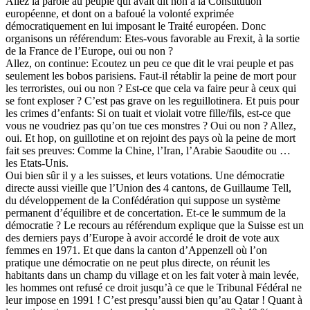
Allez la parole au peuple qui avait dit non à la Constitution
européenne, et dont on a bafoué la volonté exprimée
démocratiquement en lui imposant le Traité européen. Donc
organisons un référendum: Etes-vous favorable au Frexit, à la sortie
de la France de l’Europe, oui ou non ?
Allez, on continue: Ecoutez un peu ce que dit le vrai peuple et pas
seulement les bobos parisiens. Faut-il rétablir la peine de mort pour
les terroristes, oui ou non ? Est-ce que cela va faire peur à ceux qui
se font exploser ? C’est pas grave on les reguillotinera. Et puis pour
les crimes d’enfants: Si on tuait et violait votre fille/fils, est-ce que
vous ne voudriez pas qu’on tue ces monstres ? Oui ou non ? Allez,
oui. Et hop, on guillotine et on rejoint des pays où la peine de mort
fait ses preuves: Comme la Chine, l’Iran, l’Arabie Saoudite ou …
les Etats-Unis.
Oui bien sûr il y a les suisses, et leurs votations. Une démocratie
directe aussi vieille que l’Union des 4 cantons, de Guillaume Tell,
du développement de la Confédération qui suppose un système
permanent d’équilibre et de concertation. Et-ce le summum de la
démocratie ? Le recours au référendum explique que la Suisse est un
des derniers pays d’Europe à avoir accordé le droit de vote aux
femmes en 1971. Et que dans la canton d’Appenzell où l’on
pratique une démocratie on ne peut plus directe, on réunit les
habitants dans un champ du village et on les fait voter à main levée,
les hommes ont refusé ce droit jusqu’à ce que le Tribunal Fédéral ne
leur impose en 1991 ! C’est presqu’aussi bien qu’au Qatar ! Quant à