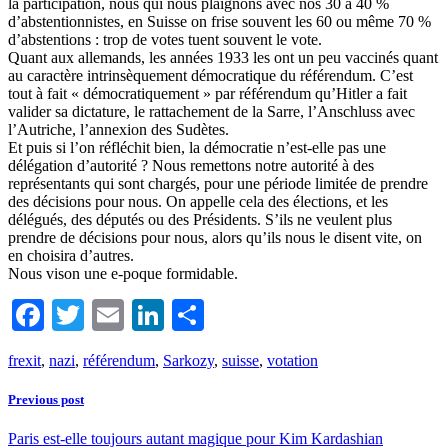
la participation, nous qui nous plaignons avec nos 30 à 40 %
d’abstentionnistes, en Suisse on frise souvent les 60 ou même 70 %
d’abstentions : trop de votes tuent souvent le vote.
Quant aux allemands, les années 1933 les ont un peu vaccinés quant
au caractère intrinsèquement démocratique du référendum. C’est
tout à fait « démocratiquement » par référendum qu’Hitler a fait
valider sa dictature, le rattachement de la Sarre, l’Anschluss avec
l’Autriche, l’annexion des Sudètes.
Et puis si l’on réfléchit bien, la démocratie n’est-elle pas une
délégation d’autorité ? Nous remettons notre autorité à des
représentants qui sont chargés, pour une période limitée de prendre
des décisions pour nous. On appelle cela des élections, et les
délégués, des députés ou des Présidents. S’ils ne veulent plus
prendre de décisions pour nous, alors qu’ils nous le disent vite, on
en choisira d’autres.
Nous vison une e-poque formidable.
Facebook
Twitter
Email
LinkedIn
Partager
frexit
,
nazi
,
référendum
,
Sarkozy
,
suisse
,
votation
Previous post
Paris est-elle toujours autant magique pour Kim Kardashian