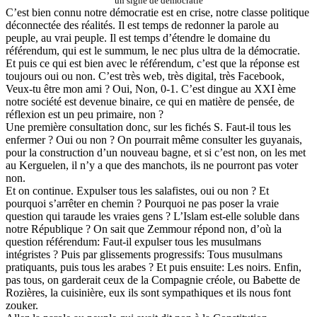
un signe de démocratie
C’est bien connu notre démocratie est en crise, notre classe politique
déconnectée des réalités. Il est temps de redonner la parole au
peuple, au vrai peuple. Il est temps d’étendre le domaine du
référendum, qui est le summum, le nec plus ultra de la démocratie.
Et puis ce qui est bien avec le référendum, c’est que la réponse est
toujours oui ou non. C’est très web, très digital, très Facebook,
Veux-tu être mon ami ? Oui, Non, 0-1. C’est dingue au XXI ème
notre société est devenue binaire, ce qui en matière de pensée, de
réflexion est un peu primaire, non ?
Une première consultation donc, sur les fichés S. Faut-il tous les
enfermer ? Oui ou non ? On pourrait même consulter les guyanais,
pour la construction d’un nouveau bagne, et si c’est non, on les met
au Kerguelen, il n’y a que des manchots, ils ne pourront pas voter
non.
Et on continue. Expulser tous les salafistes, oui ou non ? Et
pourquoi s’arrêter en chemin ? Pourquoi ne pas poser la vraie
question qui taraude les vraies gens ? L’Islam est-elle soluble dans
notre République ? On sait que Zemmour répond non, d’où la
question référendum: Faut-il expulser tous les musulmans
intégristes ? Puis par glissements progressifs: Tous musulmans
pratiquants, puis tous les arabes ? Et puis ensuite: Les noirs. Enfin,
pas tous, on garderait ceux de la Compagnie créole, ou Babette de
Rozières, la cuisinière, eux ils sont sympathiques et ils nous font
zouker.