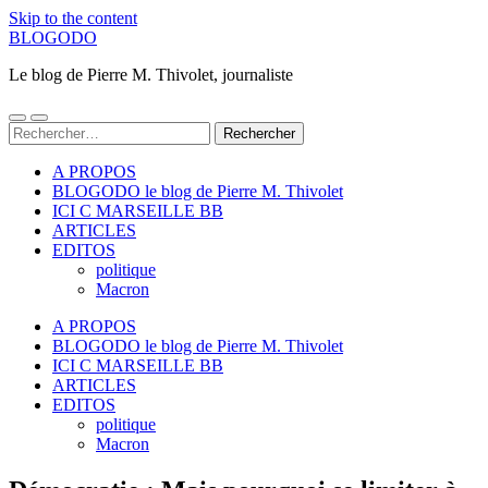
Skip to the content
BLOGODO
Le blog de Pierre M. Thivolet, journaliste
Toggle
Toggle
Rechercher :
mobile
search
menu
field
A PROPOS
BLOGODO le blog de Pierre M. Thivolet
ICI C MARSEILLE BB
ARTICLES
EDITOS
politique
Macron
A PROPOS
BLOGODO le blog de Pierre M. Thivolet
ICI C MARSEILLE BB
ARTICLES
EDITOS
politique
Macron