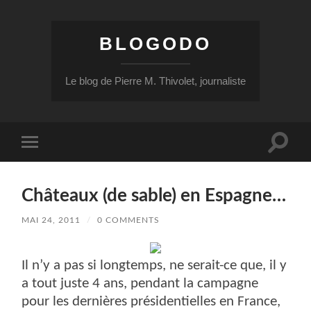
BLOGODO
Le blog de Pierre M. Thivolet, journaliste
Toggle
Toggle
search
mobile
field
menu
Châteaux (de sable) en Espagne…
MAI 24, 2011
/
0 COMMENTS
Il n’y a pas si longtemps, ne serait-ce que, il y
a tout juste 4 ans, pendant la campagne
pour les dernières présidentielles en France,