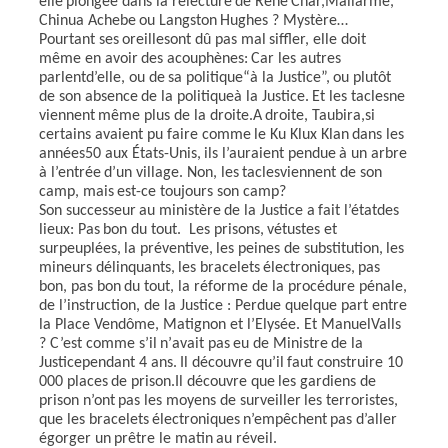
elle
plongée
dans
la
relecture
de
René
Char,
Mallarmé,
Chinua
Achebe
ou
Lang
s
ton
Hughes
?
Mystère…
Pourtant
ses
oreilles
ont
d
û
pas
mal
siffler,
elle
doit
même
en
avoir
des
acouphènes:
Car
les autres
parlent
d’elle,
ou
de
sa
politique
“à
la
Justice”,
ou plutôt
de
son
absence
de
la
politique
à
la Justice.
Et
les
tacles
ne
v
iennent
même
plus
de
la
droite.
A
droite,
Taubira,
si
cer
t
ains avaient
pu
faire
comme
le
Ku
Klux
Klan
dans
les
années
50
aux
États-Unis,
ils
l’auraient pendue
à
un
arbre
à
l’en
t
rée
d’un
village.
Non,
les
tacles
viennent
de
son
camp,
mais
est­-ce toujours
son
camp?
Son
successeur
au
minis
t
ère
de
la
Justice
a
fait
l’état
des
lieux:
Pas
bon
du
tout.
Les prisons,
vétustes
et
surpe
u
plées,
la
préventive,
les
peines
de
substitution,
les
mineurs délinquants,
les
bracelets
électroniques,
pas
bon,
pas
bon
du
tout, la réforme de la procédure pénale,
de l’instruction, de la Justice : Perdue quelque part entre
la Place Vendôme, Matignon et l’Elysée.
Et
Manuel
Valls
?
C’est comme
s’il
n’
avait
pas
eu
d
e
Ministre
de
la
Justice
pendant
4
ans.
Il découvre
qu’il
faut construire
10
000
places
de
prison.
Il découvre
que
les
gardiens
de
prison
n’ont
pas
les moyens
de
surveiller
les
terroristes,
que
les
bracelets
électroniques
n’empêchent
pas
d’aller
égorger
un
prêtre
le
matin
au
réveil.