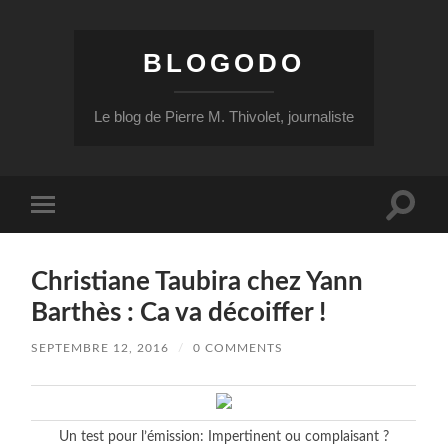
BLOGODO
Le blog de Pierre M. Thivolet, journaliste
Toggle
Toggle
search
mobile
field
menu
Christiane Taubira chez Yann
Barthès : Ca va décoiffer !
SEPTEMBRE 12, 2016
/
0 COMMENTS
Un test pour l’émission: Impertinent ou complaisant ?