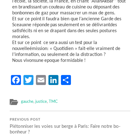
l’école,
la
société,
la France,
en
criant
“Allah
A
kbar”
tout
en
brandissant un couteau de cuisine ou
déposant
des
bonbonnes
de
gaz
pour
massacrer
un max
de
gens.
Et
sur
ce
point
il
faudra
bien
que
l’ancienne
Garde
des
Sceaux
ne réponde
pas
seulement
en
se
délivrant
des
satisfécits
ni
en
se
drapant
dans
des
seules postures
morales.
Et
sur
ce
point
ce sera aussi un test pour
la
nouvelle
émission: « Quotidien » fait-elle vraiment
de
l’information,
ou
s
eulement
de
la
distraction ?
Nous
vivons
une
e­poque
formidable
!
Facebook
Twitter
Email
LinkedIn
Partager
gauche
,
justice
,
TMC
PREVIOUS POST
Piétonniser les voies sur berge à Paris: Faire notre bo-
bonheur ?