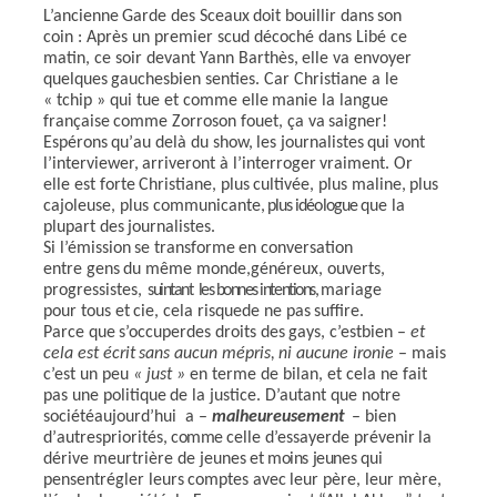
L’ancienne
Garde
des
Sceaux
doit
bouillir
dans
son
coin : Après un premier scud décoché dans Libé ce
matin, ce soir devant
Yann Barthès,
elle
va
envoyer
q
uelques
gauches
bien
senties.
Car Christiane a le
« tchip » qui tue et
comme
elle
manie
la
langue
française
comme
Zorro
s
o
n
fouet, ça
va
saigner
!
Espérons
qu’
a
u­ delà
du
show,
les
journalistes
qui
vont
l’interviewer,
arriveront
à l’interroger
vraiment.
Or
e
l
le
est
forte
Christiane,
plus
cultivée,
plus
maline,
plus
cajoleuse, plus
communicante
, plus idéologue
que
la
plupart
des
journalistes.
Si
l’émission
se
transfor
m
e
en
conversation
entre
gens
du
même
monde,
généreux, ouverts,
progressistes,
suintant
les bonnes intentions,
m
a
riage
pour
tous
et
cie,
cel
a
risque
de
ne
pas
suffire.
Parce
que
s’occuper
des
droits
des
gays,
c’est
bien –
et
cela
est
écrit
sans
aucun
mépris,
ni aucune
ironie
– mais
c’est un peu
« just »
en terme de bilan, et cela
n
e
fait
pas
une
politique
de
la
justice. D’autant que notre
société
aujourd’hui
a –
malheureusement
–
bien
d
’
autres
priorités,
comme
celle
d’essayer
de
prévenir
la
dérive
meurtrière de
jeunes
et moins jeunes
qui
pensent
r
é
gler
leurs
comptes
avec
leur
père,
leur
mère,