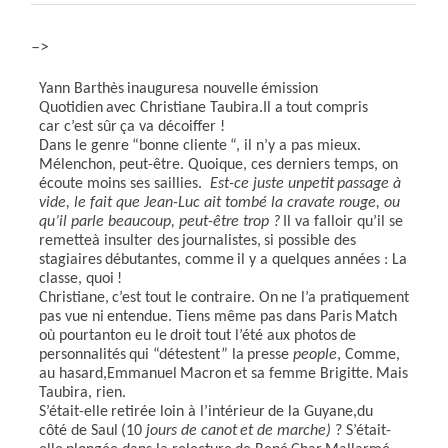
–>
Yann
Barthès
inaugure
s
a
nouvelle
émission
Quotidien
avec
Christiane
Taubira.
Il a
tout compris
car
c’est
sûr
ça
va
décoiffer
!
Dans
le
genre
“bonne
cli
e
nte
“,
il
n’y
a
pas
mieux.
Mélenchon,
peut­-être. Quoique, ces derniers temps, on
écoute moins ses saillies. ­
E
st­-ce
juste un
petit
passage
à
vide, le fait que Jean-Luc ait tombé la cravate rouge, ou
qu’il parle beaucoup, peut­-être trop
?
Il va
falloir
qu’il
se
remette
à insulter
des
journalistes,
si
possible
des
stagiaires
débutantes,
comme
il
y
a
quelques années
: La
classe,
quoi
!
Christiane,
c’est
tout
le
c
o
ntraire. On
ne
l’a
pratiquement
pas
vue
ni
entendue. Tiens
même pas
dans
Paris
Match
où
pourtant
on
eu
le
droit
tout
l’été
aux
photos
de
personnalités
qui “détestent”
la
presse
people
,
Comme,
au
hasard
,
Emmanuel
Macron
et
sa femme
Brigitte.
Mais
Tau
b
ira,
rien.
S’était­-elle
retirée
loin
à
l
’intérieur
de
la
Guyane,
du
côté
de
Saul
(
10
jours
de
canot
et
de marche
)
?
S’était­-