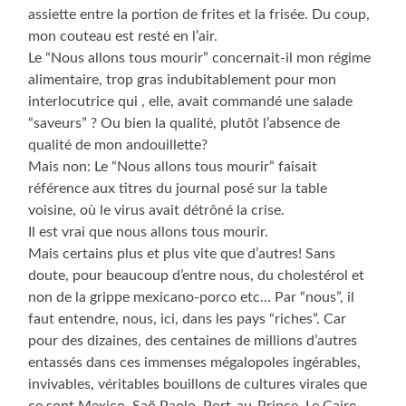
assiette entre la portion de frites et la frisée. Du coup,
mon couteau est resté en l’air.
Le “Nous allons tous mourir” concernait-il mon régime
alimentaire, trop gras indubitablement pour mon
interlocutrice qui , elle, avait commandé une salade
“saveurs” ? Ou bien la qualité, plutôt l’absence de
qualité de mon andouillette?
Mais non: Le “Nous allons tous mourir” faisait
référence aux titres du journal posé sur la table
voisine, où le virus avait détrôné la crise.
Il est vrai que nous allons tous mourir.
Mais certains plus et plus vite que d’autres! Sans
doute, pour beaucoup d’entre nous, du cholestérol et
non de la grippe mexicano-porco etc… Par “nous”, il
faut entendre, nous, ici, dans les pays “riches”. Car
pour des dizaines, des centaines de millions d’autres
entassés dans ces immenses mégalopoles ingérables,
invivables, véritables bouillons de cultures virales que
ce sont Mexico, Saõ Paolo, Port-au-Prince, Le Caire,