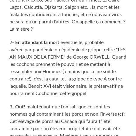
Lagos, Calcutta, Djakarta, Saigon etc… la mort et les
maladies continueront à faucher, et ce nouveau virus
ne sera qu’un parmi d’autres. On appelle ça comment ?
La misère ?
2-
En attendant la mort
éventuelle, probable,
avérée,par pandémie ou épidémie de grippe, relire “LES
ANIMAUX DE LA FERME” de George ORWELL. Quand
les cochons prennent le pouvoir et se mettent à
ressembler aux Hommes (à moins que ce ne soit le
contraire!), c’est la cata…et la grippe de type A contre
laquelle, Benoît XVI était visionnaire, le préservatif ne
pourra rien! Cochonne, cette grippe!
3-
Ouf!
maintenant que l’on sait que ce sont les
hommes qui contaminent les porcs et non l’inverse (cf:
Cet élevage de porcs au Canada qui “aurait” été
contaminé par son éleveur-propriétaire qui avait été
passer des vacances au Mexique ), on va pouvoir se