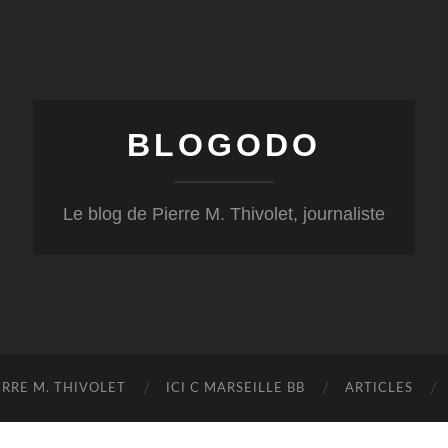
BLOGODO
Le blog de Pierre M. Thivolet, journaliste
RRE M. THIVOLET
ICI C MARSEILLE BB
ARTICLES