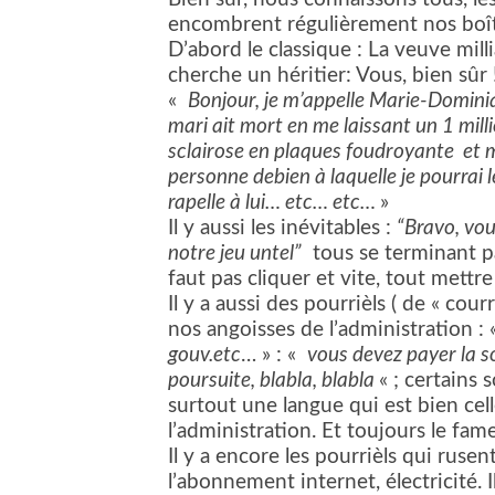
encombrent régulièrement nos boîte
D’abord le classique : La veuve mil
cherche un héritier: Vous, bien sûr !
«
Bonjour, je m’appelle Marie-Dominiqu
mari ait mort en me laissant un 1 mill
sclairose en plaques foudroyante
et 
personne debien à laquelle je pourrai
rapelle à lui… etc… etc…
»
Il y aussi les inévitables :
“
Bravo, vou
notre jeu untel”
tous se terminant p
faut pas cliquer et vite, tout mettre
Il y a aussi des pourrièls ( de « cour
nos angoisses de l’administration : 
gouv.etc
… » : «
vous devez payer la s
poursuite, blabla, blabla
« ; certains 
surtout une langue qui est bien celle
l’administration. Et toujours le fam
Il y a encore les pourrièls qui rus
l’abonnement internet, électricité. 