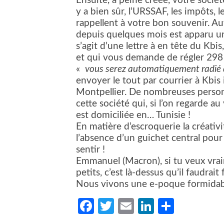
Ensuite, à peine créée, votre sociét
y a bien sûr, l’URSSAF, les impôts, l
rappellent à votre bon souvenir. Aut
depuis quelques mois est apparu un 
s’agit d’une lettre à en tête du Kbis
et qui vous demande de régler 298 €
«
vous serez automatiquement radié d
envoyer le tout par courrier à Kbis 
Montpellier. De nombreuses person
cette société qui, si l’on regarde au 
est domiciliée en… Tunisie !
En matière d’escroquerie la créativ
l’absence d’un guichet central pour 
sentir !
Emmanuel (Macron), si tu veux vraim
petits, c’est là-dessus qu’il faudrait 
Nous vivons une e-poque formidab
Facebook
Twitter
Email
LinkedIn
Partag