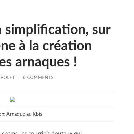
 simplification, sur
ne à la création
les arnaques !
IVOLET
/
0 COMMENTS
on: Arnaque au Kbis
s spams, les courriels douteux qui