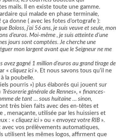
s mails. Il en existe toute une gamme.
liardaire qui malade en phase terminale,
 ça donne ( avec les fotes d’ortografe ):
e Boloss, j’ai 56 ans, je suis veuve et seule, mon
ions d’euros. Moi-même , je suis atteinte d’une
mes jours sont comptées. Je cherche une
 léguer mon largent avant que le Seigneur ne me
s avez gagné 1 million d’euros au grand tirage de
ar «
cliquez ici
». Et nous savons tous qu’il ne
 à la poubelle.
riels pourris ») plus élaborés qui jouent sur
«
Trésorerie générale de Rennes
», «
finances-
omme de tant … sous huitaine … sinon,
sont très bien faits avec des en-têtes et
 , menaçante, utilisée par les huissiers et
eux : «
cliquez ici
» ou «
envoyez votre RIB
».
ent avec vos prélèvements automatiques,
Ils utilisent les mêmes logos, affirment que