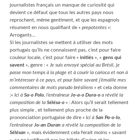
journalistes français un manque de curiosité qui
devient ce défaut que tous les autres pays nous
reprochent, même gentiment, et que les espagnols
résument en nous qualifiant de «
prepotentes
»:
Arrogants…
Si les journalistes se mettent à utiliser des mots
portugais qu’ils ne connaissent pas, c’est pour faire
couleur locale, c’est pour faire «
initiés
», «
gens qui
savent
», genre : «
Je suis envoyé spécial au Brésil, je
passe mon temps à la plage et à courir la carioca et non à
m’intéresser à ce pays, et pour faire savant j’émaille mes
commentaires de mots pseudo brésiliens
» et cela donne
:«
Ici à
Sa-o Polo
, l’entraîneur
Jo-a-o Dura-o
a révélé la
composition de la
Sélésa-o
» : Alors qu’il serait tellement
plus simple , et tellement plus proche de la
prononciation portugaise de dire « I
ci à
San Pa-o-lo
,
l’entraîneur
Jo-an Duran
a révélé la composition de la
Sélésan
», mais évidemment cela ferait moins « savant
», ça ne justifierait pas les billets d’avion et les