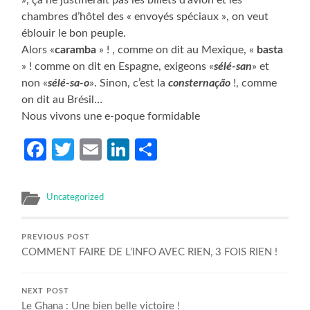
chambres d’hôtel des « envoyés spéciaux », on veut
éblouir le bon peuple.
Alors «
caramba
» ! , comme on dit au Mexique, «
basta
» ! comme on dit en Espagne, exigeons «
sélé-san
» et
non «
sélé-sa-o
». Sinon, c’est la
consternaçã
o
!, comme
on dit au Brésil…
Nous vivons une e-poque formidable
Facebook
Twitter
Email
LinkedIn
Partager
Uncategorized
PREVIOUS POST
COMMENT FAIRE DE L’INFO AVEC RIEN, 3 FOIS RIEN !
NEXT POST
Le Ghana : Une bien belle victoire !