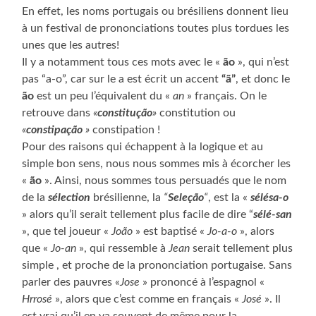
En effet, les noms portugais ou brésiliens donnent lieu
à un festival de prononciations toutes plus tordues les
unes que les autres!
Il y a notamment tous ces mots avec le «
ão
», qui n’est
pas “a-o”, car sur le a est écrit un accent
“ã”
, et donc le
ão
est un peu l’équivalent du «
an
» français. On le
retrouve dans
«
co
nstitução
»
constitution ou
«
constipação
»
constipation !
Pour des raisons qui échappent à la logique et au
simple bon sens, nous nous sommes mis à écorcher les
«
ão
». Ainsi, nous sommes tous persuadés que le nom
de la
sélection
brésilienne, la
“
Seleção
“
, est la «
sélésa-o
» alors qu’il serait tellement plus facile de dire “
sélé-san
», que tel joueur «
João
» est baptisé «
Jo-a-o
», alors
que «
Jo-an
», qui ressemble à
Jean
serait tellement plus
simple , et proche de la prononciation portugaise. Sans
parler des pauvres «
Jose
» prononcé à l’espagnol «
Hrrosé
», alors que c’est comme en français «
José
». Il
est vrai qu’il en va souvent de même pour la