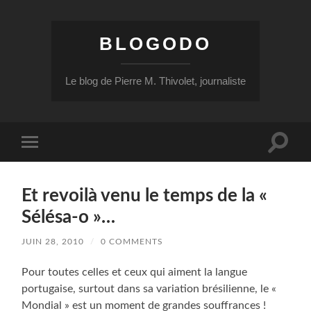
BLOGODO
Le blog de Pierre M. Thivolet, journaliste
Toggle
Toggle
search
mobile
field
menu
Et revoilà venu le temps de la «
Sélésa-o »…
JUIN 28, 2010
/
0 COMMENTS
Pour toutes celles et ceux qui aiment la langue
portugaise, surtout dans sa variation brésilienne, le «
Mondial » est un moment de grandes souffrances !