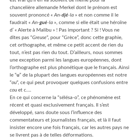
chancelière allemande Merkel dont le prénom est
souvent prononcé «
An-
djé
-la
» et non comme il le
faudrait «
An-
gué
-la
», comme si elle était une héroïne
d’ « Alerte à Malibu » ! Pas important ? Si ! Vous ne
dîtes pas “
Greuse
“, pour “Grèce”, donc cette graphie,
cet orthographe, et même ce petit accent de rien du
tout, n’est pas rien du tout. D’ailleurs, nous sommes
une exception parmi les langues européennes, dont
l’orthographe est plus phonétique que le français. Ainsi
le “
u
” de la plupart des langues européennes est notre
“
ou
“, ce qui peut provoquer quelques confusions entre
cou
et c….
En ce qui concerne la “sélésa-o”, ce phénomène est
récent et quasi exclusivement français. Il s’est
développé, sans doute sous l’influence des
commentateurs et journalistes français, et là il faut
insister encore une fois français, car les autres pays ne
se livrent pas à de telles déformations.