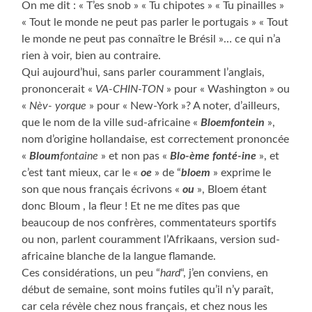
On me dit : « T’es snob » « Tu chipotes » « Tu pinailles »
« Tout le monde ne peut pas parler le portugais » « Tout
le monde ne peut pas connaître le Brésil »… ce qui n’a
rien à voir, bien au contraire.
Qui aujourd’hui, sans parler couramment l’anglais,
prononcerait «
VA-CHIN-TON
» pour « Washington » ou
«
Nèv- yorque
» pour « New-York »? A noter, d’ailleurs,
que le nom de la ville sud-africaine «
Bloemfontein
»,
nom d’origine hollandaise, est correctement prononcée
«
Bloum
fontaine
» et non pas «
Blo-ème fonté-ine
», et
c’est tant mieux, car le «
oe
» de “
bloem
» exprime le
son que nous français écrivons «
ou
», Bloem étant
donc Bloum , la fleur ! Et ne me dîtes pas que
beaucoup de nos confrères, commentateurs sportifs
ou non, parlent couramment l’Afrikaans, version sud-
africaine blanche de la langue flamande.
Ces considérations, un peu “
hard
“, j’en conviens, en
début de semaine, sont moins futiles qu’il n’y paraît,
car cela révèle chez nous français, et chez nous les