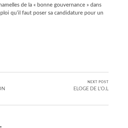
x mamelles de la « bonne gouvernance » dans
mploi qu’il faut poser sa candidature pour un
er
NEXT POST
ON
ELOGE DE L’O.L