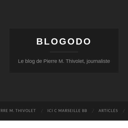
BLOGODO
Le blog de Pierre M. Thivolet, journaliste
RRE M. THIVOLET
ICI C MARSEILLE BB
ARTICLES