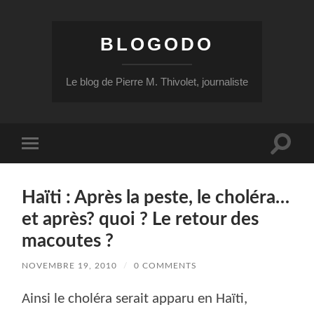
BLOGODO
Le blog de Pierre M. Thivolet, journaliste
Toggle
Toggle
search
mobile
field
menu
Haïti : Après la peste, le choléra…
et après? quoi ? Le retour des
macoutes ?
NOVEMBRE 19, 2010
/
0 COMMENTS
Ainsi le choléra serait apparu en Haïti,