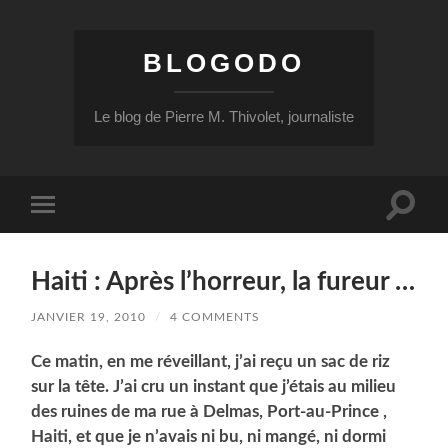
BLOGODO
Le blog de Pierre M. Thivolet, journaliste
Toggle
Toggle
search
mobile
field
menu
Haiti : Après l’horreur, la fureur …
JANVIER 19, 2010
/
4 COMMENTS
Ce matin, en me réveillant, j’ai reçu un sac de riz
sur la tête. J’ai cru un instant que j’étais au milieu
des ruines de ma rue à Delmas, Port-au-Prince ,
Haiti, et que je n’avais ni bu, ni mangé, ni dormi